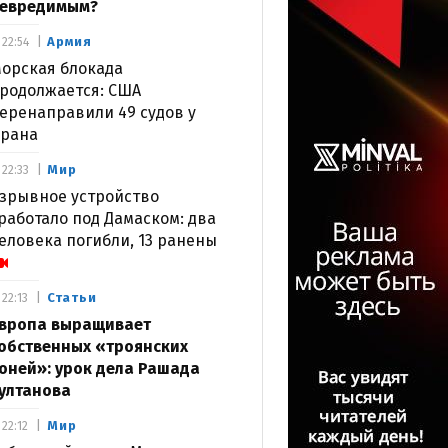
евредимым?
Армия
22:54
орская блокада
родолжается: США
еренаправили 49 судов у
рана
Мир
22:33
зрывное устройство
работало под Дамаском: два
еловека погибли, 13 ранены
Статьи
22:13
вропа выращивает
обственных «троянских
оней»: урок дела Рашада
ултанова
Мир
22:12