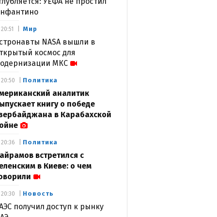
глубляется: УЕФА не простил
нфантино
Мир
20:51
стронавты NASA вышли в
ткрытый космос для
одернизации МКС
Политика
20:50
мериканский аналитик
ыпускает книгу о победе
зербайджана в Карабахской
ойне
Политика
20:36
айрамов встретился с
еленским в Киеве: о чем
оворили
Новость
20:30
АЭС получил доступ к рынку