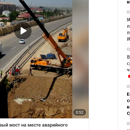
н
М
п
п
И
В
с
ч
Е
с
к
С