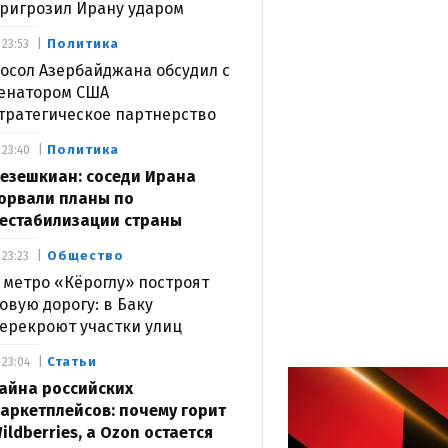
ригрозил Ирану ударом
Политика
23:53
осол Азербайджана обсудил с
енатором США
тратегическое партнерство
Политика
23:40
езешкиан: соседи Ирана
орвали планы по
естабилизации страны
Общество
23:23
 метро «Кёроглу» построят
овую дорогу: в Баку
ерекроют участки улиц
Статьи
23:04
айна российских
аркетплейсов: почему горит
ildberries, а Ozon остается