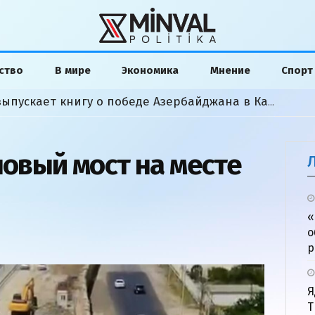
ство
В мире
Экономика
Мнение
Спорт
енским в Киеве: о чем говорили
Американский аналитик выпускает книгу о победе Азербайджана в Карабахской войне
новый мост на месте
«
о
р
Я
Т