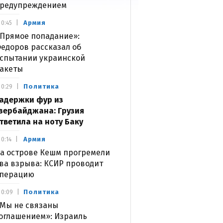
редупреждением
Армия
0:45
Прямое попадание»:
едоров рассказал об
спытании украинской
акеты
Политика
0:29
адержки фур из
зербайджана: Грузия
тветила на ноту Баку
Армия
0:14
а острове Кешм прогремели
ва взрыва: КСИР проводит
перацию
Политика
0:09
Мы не связаны
оглашением»: Израиль