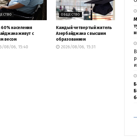
О
ЕСТВО
ОБЩЕСТВО
М
т
 60% населения
Каждый четвертый житель
н
айджана живут с
Азербайджана с высшим
м весом
образованием
6/08/06, 15:40
2026/08/06, 15:31
В
р
и
Б
Б
б