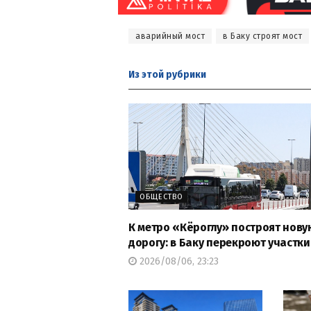
аварийный мост
в Баку строят мост
Из этой
рубрики
ОБЩЕСТВО
К метро «Кёроглу» построят нову
дорогу: в Баку перекроют участки
2026/08/06, 23:23