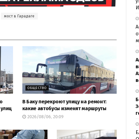
у
И
мост в Гарадаге
А
о
м
А
в
А
в
ОБЩЕСТВО
Б
ю
В Баку перекроют улицу на ремонт:
З
 улиц
какие автобусы изменят маршруты
г
2026/08/06, 20:09
Е