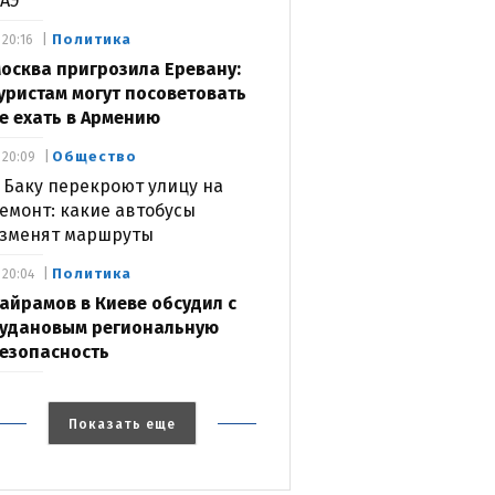
АЭ
Политика
20:16
осква пригрозила Еревану:
уристам могут посоветовать
е ехать в Армению
Общество
20:09
 Баку перекроют улицу на
емонт: какие автобусы
зменят маршруты
Политика
20:04
айрамов в Киеве обсудил с
удановым региональную
езопасность
Показать еще