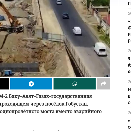
п
«
Ф
и
р
З
А
о
Н
М-2 Баку–Алят–Газах–государственная
д
о
 проходящем через посёлок Гобустан,
 однопролётного моста вместо аварийного
«
с