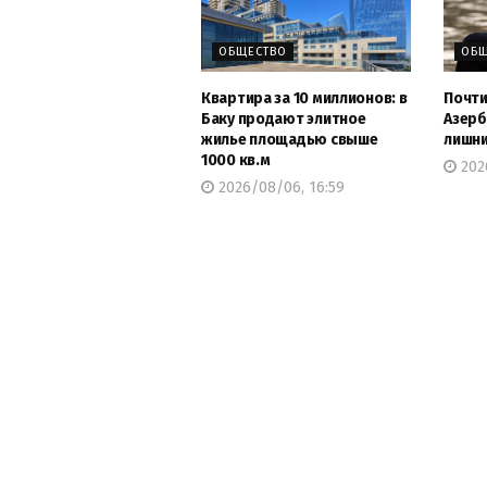
ОБЩЕСТВО
ОБЩ
Квартира за 10 миллионов: в
Почти
Баку продают элитное
Азерб
жилье площадью свыше
лишни
1000 кв.м
202
2026/08/06, 16:59