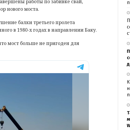
завершены работы по забивке свай,
п
ор нового моста.
П
шение балки третьего пролета
с
ного в 1980-х годах в направлении Баку.
с
что мост больше не пригоден для
П
с
д
К
н
п
Т
м
W