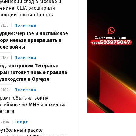
убинский след в Москве и
екине: США расширили
анкции против Гаваны
Политика
21:53
урция: Черное и Каспийское
оря нельзя превращать в
оле войны
Политика
21:37
од контролем Тегерана:
ран готовит новые правила
удоходства в Ормузе
Политика
21:20
рамп объявил войну
фейковым СМИ» и похвалил
егсета
Спорт
21:06
утбольный раскол