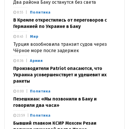
Два района Баку останутся без света
Политика
8:55
В Кремле открестились от переговоров с
Германией по Украине в Баку
Мир
8:45
Турция возобновила транзит судов через
Чёрное море после задержек
Армия
8:36
Производители Patriot опасаются, что
Украина усовершенствует и удешевит их
ракеты
Политика
0:00
Пезешкиан: «Мы позвонили в Баку и
говорили два часа»
Политика
23:59
Бывший главком КСИР Мохсен Резаи