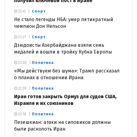
получил ключевой пост в Иране
Спорт
23:41
Не стало легенды НБА: умер пятикратный
чемпион Дон Нельсон
Спорт
23:21
Дзюдоисты Азербайджана взяли семь
медалей и вошли в тройку Кубка Европы
Политика
23:00
«Мы действуем без шума»: Трамп рассказал
о планах в отношении Ирана
Политика
22:38
Иран готов закрыть Ормуз для судов США,
Израиля и их союзников
Политика
22:18
Пезешкиан: атаки на силовиков должны
были расколоть Иран