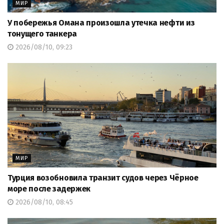
МИР
У побережья Омана произошла утечка нефти из
тонущего танкера
2026/08/10, 09:23
МИР
Турция возобновила транзит судов через Чёрное
море после задержек
2026/08/10, 08:45