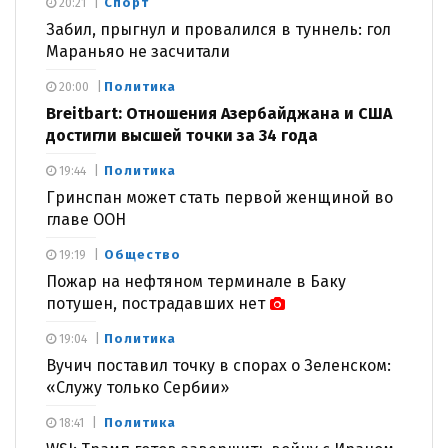
Спорт
20:21
Забил, прыгнул и провалился в туннель: гол
Мараньяо не засчитали
Политика
20:00
Breitbart: Отношения Азербайджана и США
достигли высшей точки за 34 года
Политика
19:44
Гринспан может стать первой женщиной во
главе ООН
Общество
19:19
Пожар на нефтяном терминале в Баку
потушен, пострадавших нет
Политика
19:04
Вучич поставил точку в спорах о Зеленском:
«Служу только Сербии»
Политика
18:41