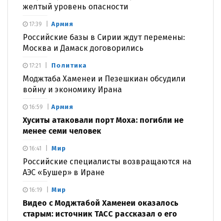
желтый уровень опасности
Армия
17:39
Российские базы в Сирии ждут перемены:
Москва и Дамаск договорились
Политика
17:21
Моджтаба Хаменеи и Пезешкиан обсудили
войну и экономику Ирана
Армия
16:59
Хуситы атаковали порт Моха: погибли не
менее семи человек
Мир
16:41
Российские специалисты возвращаются на
АЭС «Бушер» в Иране
Мир
16:19
Видео с Моджтабой Хаменеи оказалось
старым: источник ТАСС рассказал о его