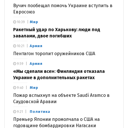
Вучич пообещал помочь Украине вступить в
Евросоюз
Мир
10:39
Ракетный удар по Харькову: люди под
завалами, двое погибших
Армия
10:21
Пентагон торопит оружейников США
Армия
9:59
«Мы сделали все»: Финляндия отказала
Украине в дополнительных ракетах
Мир
9:40
Пожар вспыхнул на объекте Saudi Aramco в
Саудовской Аравии
Политика
9:21
Премьер Японии промолчала о США на
годовщине бомбардировки Нагасаки