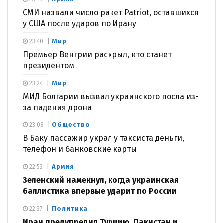
СМИ назвали число ракет Patriot, оставшихся
у США после ударов по Ирану
Мир
23:40
Премьер Венгрии раскрыл, кто станет
президентом
Мир
23:24
МИД Болгарии вызвал украинского посла из-
за падения дрона
Общество
23:08
В Баку пассажир украл у таксиста деньги,
телефон и банковские карты
Армия
22:53
Зеленский намекнул, когда украинская
баллистика впервые ударит по России
Политика
22:37
Иран предупредил Турцию, Пакистан и