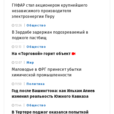
ГНФАР стал акционером крупнейшего
независимого производителя
электроэнергии Перу
Общество
12:26
В Зардабе задержан подозреваемый в
поджоге пастбищ
Общество
12:13
На «Торговой» горит объект
Мир
12:07
Маловодье в ФРГ принесет убытки
химической промышленности
Политика
11:50
Год после Вашингтона: как Ильхам Алиев
изменил реальность Южного Кавказа
Общество
11:44
В Тертере поджог оказался попыткой