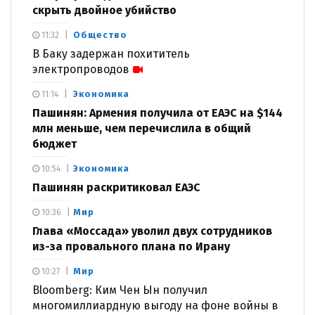
скрыть двойное убийство
Общество
11:32
В Баку задержан похититель
электропроводов
Экономика
11:14
Пашинян: Армения получила от ЕАЭС на $144
млн меньше, чем перечислила в общий
бюджет
Экономика
10:54
Пашинян раскритиковал ЕАЭС
Мир
10:36
Глава «Моссада» уволил двух сотрудников
из-за провального плана по Ирану
Мир
10:27
Bloomberg: Ким Чен Ын получил
многомиллиардную выгоду на фоне войны в