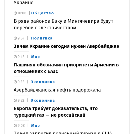
Украине
Общество
10:06
В ряде районов Баку и Мингячевира будут
перебои с электричеством
Политика
9:54
Зачем Украине сегодня нужен Азербайджан
Мир
9:48
Пашинян обозначил приоритеты Армении в
отношениях с ЕАЭС
Экономика
9:38
Азербайджанская нефть подорожала
Экономика
9:22
Европа требует доказательств, что
турецкий газ — не российский
Мир
9:08
Трамп запретил родильный туризм в США