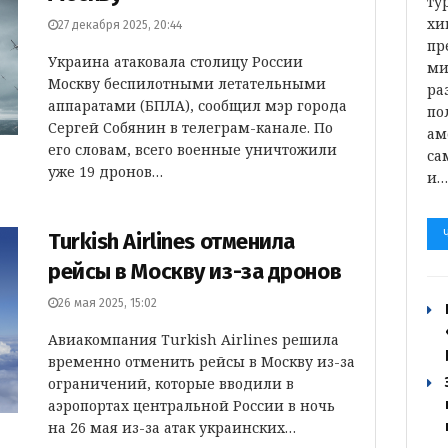
ту
хи
27 декабря 2025, 20:44
пр
Украина атаковала столицу России
ми
Москву беспилотными летательными
ра
аппаратами (БПЛА), сообщил мэр города
по
Сергей Собянин в телеграм-канале. По
ам
его словам, всего военные уничтожили
са
уже 19 дронов…
и
Turkish Airlines отменила
рейсы в Москву из-за дронов
26 мая 2025, 15:02
Авиакомпания Turkish Airlines решила
временно отменить рейсы в Москву из-за
ограничений, которые вводили в
аэропортах центральной России в ночь
на 26 мая из-за атак украинских…