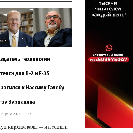
МИР
здатель технологии
телс» для B-2 и F-35
ратился к Нассиму Талебу
-за Варданяна
 августа 2026, 09:23
гун Кирликовалы — известный