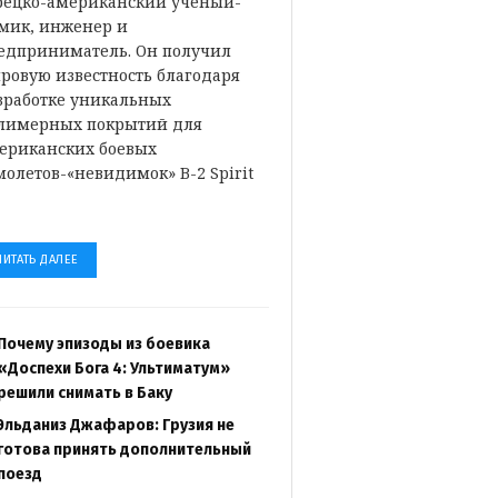
рецко-американский ученый-
мик, инженер и
едприниматель. Он получил
ровую известность благодаря
зработке уникальных
лимерных покрытий для
ериканских боевых
молетов-«невидимок» B-2 Spirit
…
ЧИТАТЬ ДАЛЕЕ
Почему эпизоды из боевика
«Доспехи Бога 4: Ультиматум»
решили снимать в Баку
Эльданиз Джафаров: Грузия не
готова принять дополнительный
поезд