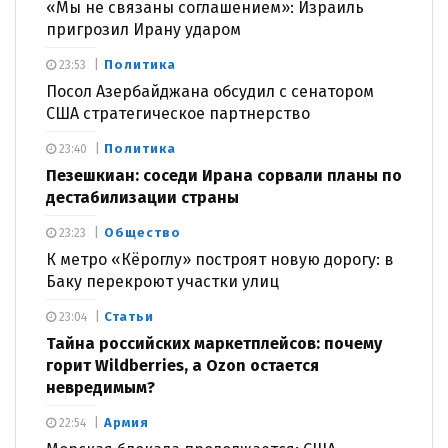
«Мы не связаны соглашением»: Израиль
пригрозил Ирану ударом
Политика
23:53
Посол Азербайджана обсудил с сенатором
США стратегическое партнерство
Политика
23:40
Пезешкиан: соседи Ирана сорвали планы по
дестабилизации страны
Общество
23:23
К метро «Кёроглу» построят новую дорогу: в
Баку перекроют участки улиц
Статьи
23:04
Тайна российских маркетплейсов: почему
горит Wildberries, а Ozon остается
невредимым?
Армия
22:54