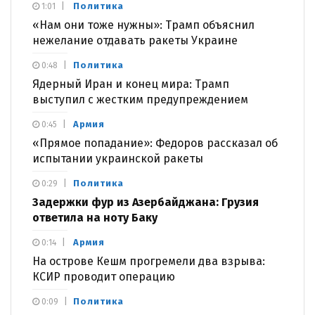
Политика
1:01
«Нам они тоже нужны»: Трамп объяснил
нежелание отдавать ракеты Украине
Политика
0:48
Ядерный Иран и конец мира: Трамп
выступил с жестким предупреждением
Армия
0:45
«Прямое попадание»: Федоров рассказал об
испытании украинской ракеты
Политика
0:29
Задержки фур из Азербайджана: Грузия
ответила на ноту Баку
Армия
0:14
На острове Кешм прогремели два взрыва:
КСИР проводит операцию
Политика
0:09