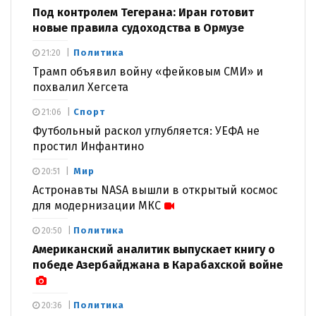
Под контролем Тегерана: Иран готовит
новые правила судоходства в Ормузе
Политика
21:20
Трамп объявил войну «фейковым СМИ» и
похвалил Хегсета
Спорт
21:06
Футбольный раскол углубляется: УЕФА не
простил Инфантино
Мир
20:51
Астронавты NASA вышли в открытый космос
для модернизации МКС
Политика
20:50
Американский аналитик выпускает книгу о
победе Азербайджана в Карабахской войне
Политика
20:36