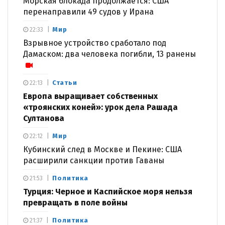
Морская блокада продолжается: США
перенаправили 49 судов у Ирана
Мир
22:33
Взрывное устройство сработало под
Дамаском: два человека погибли, 13 ранены
Статьи
22:13
Европа выращивает собственных
«троянских коней»: урок дела Рашада
Султанова
Мир
22:12
Кубинский след в Москве и Пекине: США
расширили санкции против Гаваны
Политика
21:53
Турция: Черное и Каспийское моря нельзя
превращать в поле войны
Политика
21:37