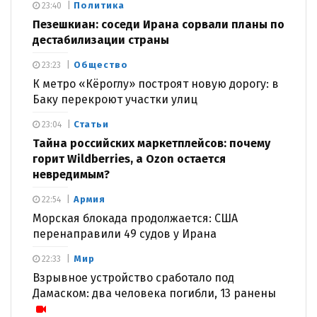
Политика
23:40
Пезешкиан: соседи Ирана сорвали планы по
дестабилизации страны
Общество
23:23
К метро «Кёроглу» построят новую дорогу: в
Баку перекроют участки улиц
Статьи
23:04
Тайна российских маркетплейсов: почему
горит Wildberries, а Ozon остается
невредимым?
Армия
22:54
Морская блокада продолжается: США
перенаправили 49 судов у Ирана
Мир
22:33
Взрывное устройство сработало под
Дамаском: два человека погибли, 13 ранены