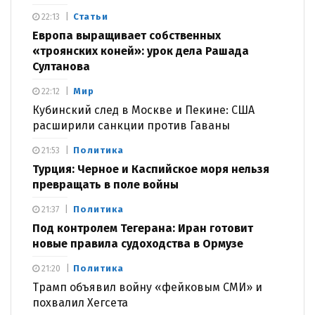
Статьи
22:13
Европа выращивает собственных
«троянских коней»: урок дела Рашада
Султанова
Мир
22:12
Кубинский след в Москве и Пекине: США
расширили санкции против Гаваны
Политика
21:53
Турция: Черное и Каспийское моря нельзя
превращать в поле войны
Политика
21:37
Под контролем Тегерана: Иран готовит
новые правила судоходства в Ормузе
Политика
21:20
Трамп объявил войну «фейковым СМИ» и
похвалил Хегсета