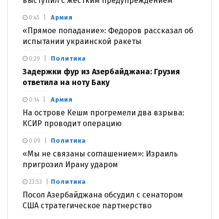
выступил с жестким предупреждением
Армия
0:45
«Прямое попадание»: Федоров рассказал об
испытании украинской ракеты
Политика
0:29
Задержки фур из Азербайджана: Грузия
ответила на ноту Баку
Армия
0:14
На острове Кешм прогремели два взрыва:
КСИР проводит операцию
Политика
0:09
«Мы не связаны соглашением»: Израиль
пригрозил Ирану ударом
Политика
23:53
Посол Азербайджана обсудил с сенатором
США стратегическое партнерство