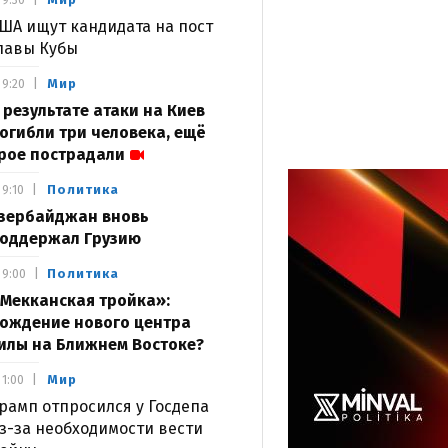
9:30
ША ищут кандидата на пост
лавы Кубы
Мир
9:20
 результате атаки на Киев
огибли три человека, ещё
рое пострадали
Политика
9:10
зербайджан вновь
оддержал Грузию
Политика
9:00
Мекканская тройка»:
ождение нового центра
илы на Ближнем Востоке?
Мир
1:00
рамп отпросился у Госдепа
з-за необходимости вести