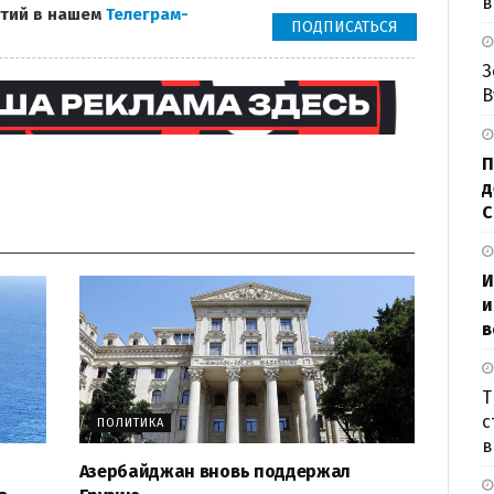
в
тий в нашем
Телеграм-
ПОДПИСАТЬСЯ
З
В
П
д
И
и
в
Т
с
ПОЛИТИКА
в
Азербайджан вновь поддержал