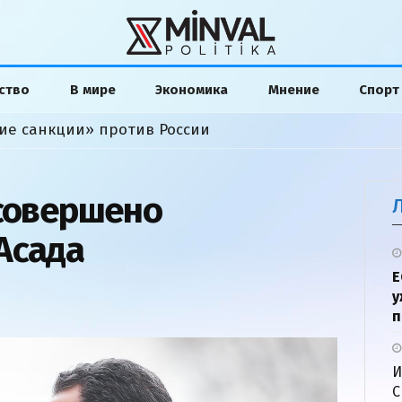
ство
В мире
Экономика
Мнение
Спорт
ие санкции» против России
 совершено
Асада
Е
у
п
И
С