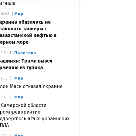
игнала
Мир
10:06
краина обязалась не
таковать танкеры с
азахстанской нефтью в
ерном море
Политика
9:54
ашинян: Трамп вывел
рмению из тупика
Мир
9:50
лон Маск отказал Украине
Мир
9:40
 Самарской области
ромпредприятие
одверглось атаке украинских
ПЛА
Мир