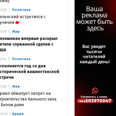
ойну
Политика
0:38
еленский встретился с
учичем
Мир
0:29
езешкиан впервые раскрыл
етали сорванной сделки с
США
Политика
0:14
сполняется год со дня
сторической вашингтонской
стречи
Мир
0:02
рамп обжалует запрет на
троительство бального зала
 Белом доме
Армия
23:43