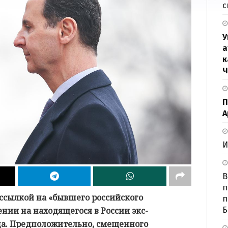
с
У
а
к
Ч
П
А
И
В
п
 ссылкой на «бывшего российского
п
Б
нии на находящегося в России экс-
а. Предположительно, смещенного