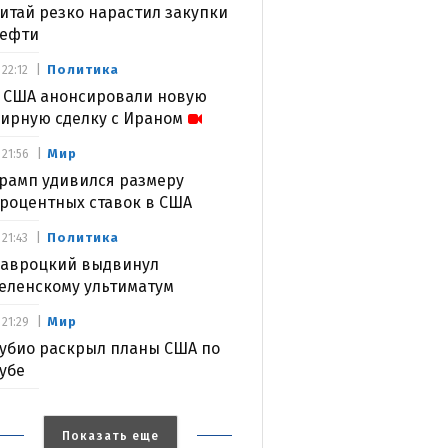
итай резко нарастил закупки
ефти
Политика
22:12
 США анонсировали новую
ирную сделку с Ираном
Мир
21:56
рамп удивился размеру
роцентных ставок в США
Политика
21:43
авроцкий выдвинул
еленскому ультиматум
Мир
21:29
убио раскрыл планы США по
убе
Показать еще