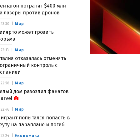
ентагон потратит $400 млн
а лазеры против дронов
Мир
23:30
ийярто может грозить
юрьма
Мир
23:13
талия отказалась отменять
ограничный контроль с
спанией
Мир
22:58
елый дом разозлил фанатов
arvel
Мир
22:46
игрант попытался попасть в
еуту на параплане и погиб
Экономика
22:24