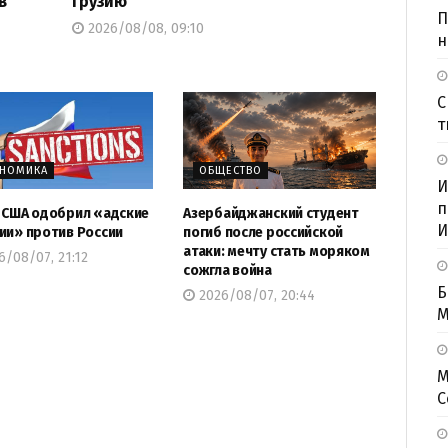
в
Грузию
П
2026/08/08, 09:10
н
С
т
ОНОМИКА
ОБЩЕСТВО
И
п
 США одобрил «адские
Азербайджанский студент
И
ии» против России
погиб после российской
атаки: мечту стать моряком
/08/07, 21:12
сожгла война
Б
2026/08/07, 20:44
M
М
С