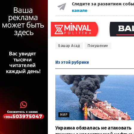
Следите за развитием собы
канале
Башар Асад
Покушение
Из этой
рубрики
МИР
Украина обязалась не атаковать