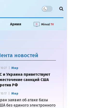
Армия
Лента новостей
Мир
10:27
С и Украина приветствуют
жесточение санкций США
ротив РФ
Мир
10:17
ран заявил об атаке базы
ША без единого электронного