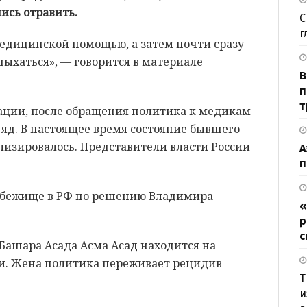
ись отравить.
С
г
медицинской помощью, а затем почти сразу
дыхаться», — говорится в материале
В
п
т
ции, после обращения политика к медикам
 яд. В настоящее время состояние бывшего
лизировалось. Представители власти России
А
п
 убежище в РФ по решению Владимира
«
р
с
Башара Асада Асма Асад находится на
ни. Жена политика переживает рецидив
Т
и