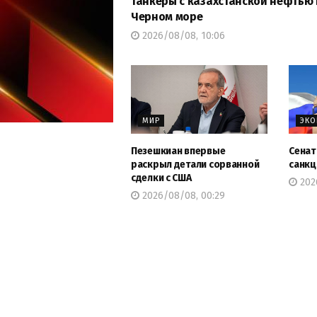
танкеры с казахстанской нефтью 
Черном море
2026/08/08, 10:06
МИР
ЭК
Пезешкиан впервые
Сенат
раскрыл детали сорванной
санкц
сделки с США
2026
2026/08/08, 00:29