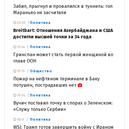
Забил, прыгнул и провалился в туннель: гол
Мараньяо не засчитали
Политика
20:00
Breitbart: Отношения Азербайджана и США
достигли высшей точки за 34 года
Политика
19:44
Гринспан может стать первой женщиной во
главе ООН
Общество
19:19
Пожар на нефтяном терминале в Баку
потушен, пострадавших нет
Политика
19:04
Вучич поставил точку в спорах о Зеленском:
«Служу только Сербии»
Политика
18:41
WSJ: Трамп готов завершить войну с Ираном