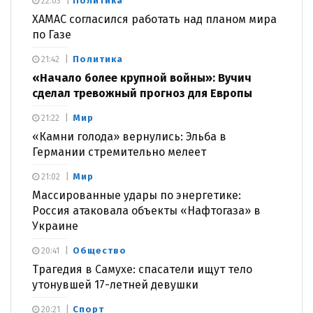
Политика
22:03
ХАМАС согласился работать над планом мира
по Газе
Политика
21:42
«Начало более крупной войны»: Вучич
сделал тревожный прогноз для Европы
Мир
21:22
«Камни голода» вернулись: Эльба в
Германии стремительно мелеет
Мир
21:02
Массированные удары по энергетике:
Россия атаковала объекты «Нафтогаза» в
Украине
Общество
20:41
Трагедия в Самухе: спасатели ищут тело
утонувшей 17-летней девушки
Спорт
20:21