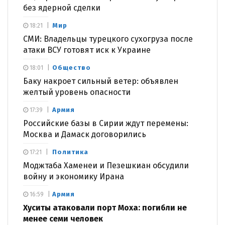
без ядерной сделки
Мир
18:21
СМИ: Владельцы турецкого сухогруза после
атаки ВСУ готовят иск к Украине
Общество
18:01
Баку накроет сильный ветер: объявлен
желтый уровень опасности
Армия
17:39
Российские базы в Сирии ждут перемены:
Москва и Дамаск договорились
Политика
17:21
Моджтаба Хаменеи и Пезешкиан обсудили
войну и экономику Ирана
Армия
16:59
Хуситы атаковали порт Моха: погибли не
менее семи человек