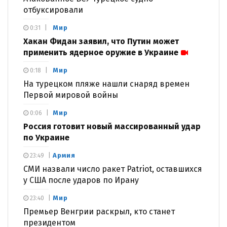
отбуксировали
Мир
0:31
Хакан Фидан заявил, что Путин может
применить ядерное оружие в Украине
Мир
0:18
На турецком пляже нашли снаряд времен
Первой мировой войны
Мир
0:06
Россия готовит новый массированный удар
по Украине
Армия
23:49
СМИ назвали число ракет Patriot, оставшихся
у США после ударов по Ирану
Мир
23:40
Премьер Венгрии раскрыл, кто станет
президентом