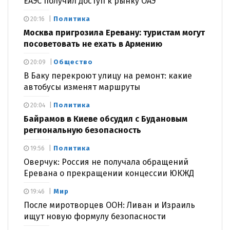
ЕАЭС получил доступ к рынку ОАЭ
Политика
20:16
Москва пригрозила Еревану: туристам могут
посоветовать не ехать в Армению
Общество
20:09
В Баку перекроют улицу на ремонт: какие
автобусы изменят маршруты
Политика
20:04
Байрамов в Киеве обсудил с Будановым
региональную безопасность
Политика
19:56
Оверчук: Россия не получала обращений
Еревана о прекращении концессии ЮКЖД
Мир
19:46
После миротворцев ООН: Ливан и Израиль
ищут новую формулу безопасности