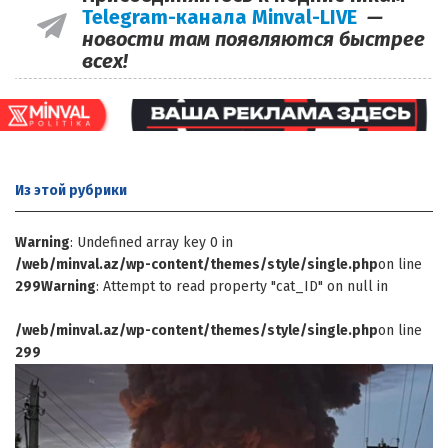
Telegram-канала Minval-LIVE
—
новости там появляются быстрее
всех!
Из этой
рубрики
Warning
: Undefined array key 0 in
/web/minval.az/wp-content/themes/style/single.php
on line
299
Warning
: Attempt to read property "cat_ID" on null in
/web/minval.az/wp-content/themes/style/single.php
on line
299