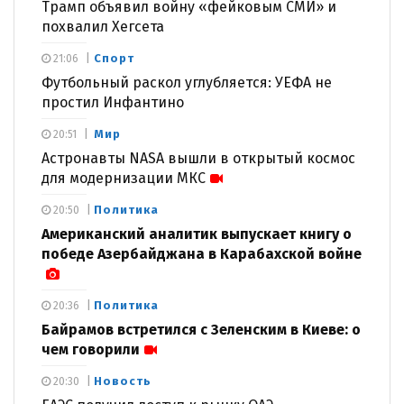
Трамп объявил войну «фейковым СМИ» и
похвалил Хегсета
Спорт
21:06
Футбольный раскол углубляется: УЕФА не
простил Инфантино
Мир
20:51
Астронавты NASA вышли в открытый космос
для модернизации МКС
Политика
20:50
Американский аналитик выпускает книгу о
победе Азербайджана в Карабахской войне
Политика
20:36
Байрамов встретился с Зеленским в Киеве: о
чем говорили
Новость
20:30