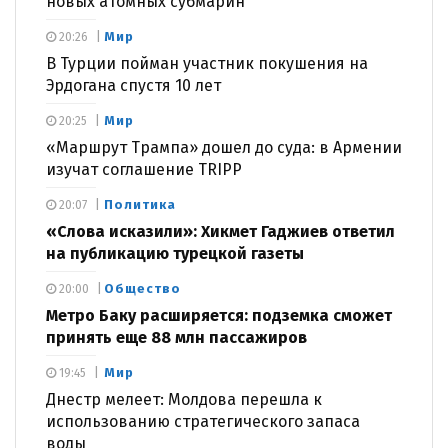
новых атомных субмарин
Мир
20:26
В Турции пойман участник покушения на
Эрдогана спустя 10 лет
Мир
20:25
«Маршрут Трампа» дошел до суда: в Армении
изучат соглашение TRIPP
Политика
20:07
«Слова исказили»: Хикмет Гаджиев ответил
на публикацию турецкой газеты
Общество
20:00
Метро Баку расширяется: подземка сможет
принять еще 88 млн пассажиров
Мир
19:45
Днестр мелеет: Молдова перешла к
использованию стратегического запаса
воды