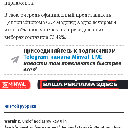
парламента.
В свою очередь официальный представитель
Центризбиркома САР Маджид Хадра вечером 4
июня объявил, что явка на президентских
выборах составила 73,42%.
Присоединяйтесь к подписчикам
Telegram-канала Minval-LIVE
—
новости там появляются быстрее
всех!
Из этой
рубрики
Warning
: Undefined array key 0 in
/web/minval.az/wp-content/themes/style/single.php
on line