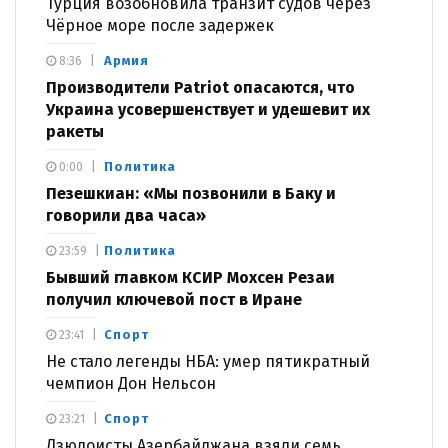
Турция возобновила транзит судов через
Чёрное море после задержек
Армия
8:36
Производители Patriot опасаются, что
Украина усовершенствует и удешевит их
ракеты
Политика
0:00
Пезешкиан: «Мы позвонили в Баку и
говорили два часа»
Политика
23:59
Бывший главком КСИР Мохсен Резаи
получил ключевой пост в Иране
Спорт
23:41
Не стало легенды НБА: умер пятикратный
чемпион Дон Нельсон
Спорт
23:21
Дзюдоисты Азербайджана взяли семь