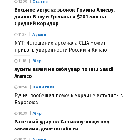
Статьи
12:00
Восьмое августа: звонок Трампа Алиеву,
диалог Баку и Еревана и $201 млн на
Средний коридор
Армия
11:38
NYT: Истощение арсенала США может
придать уверенности России и Китаю
Мир
11:18
Хуситы взяли на себя удар по НПЗ Saudi
Aramco
Политика
10:58
Вучич пообещал помочь Украине вступить в
Евросоюз
Мир
10:39
Ракетный удар по Харькову: люди под
завалами, двое погибших
Армия
10:21