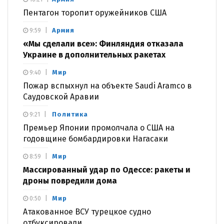
Пентагон торопит оружейников США
Армия
9:59
«Мы сделали все»: Финляндия отказала
Украине в дополнительных ракетах
Мир
9:40
Пожар вспыхнул на объекте Saudi Aramco в
Саудовской Аравии
Политика
9:21
Премьер Японии промолчала о США на
годовщине бомбардировки Нагасаки
Мир
8:59
Массированный удар по Одессе: ракеты и
дроны повредили дома
Мир
0:50
Атакованное ВСУ турецкое судно
отбуксировали