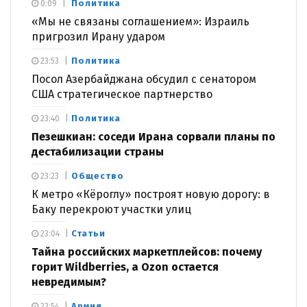
Политика
0:09
«Мы не связаны соглашением»: Израиль
пригрозил Ирану ударом
Политика
23:53
Посол Азербайджана обсудил с сенатором
США стратегическое партнерство
Политика
23:40
Пезешкиан: соседи Ирана сорвали планы по
дестабилизации страны
Общество
23:23
К метро «Кёроглу» построят новую дорогу: в
Баку перекроют участки улиц
Статьи
23:04
Тайна российских маркетплейсов: почему
горит Wildberries, а Ozon остается
невредимым?
Армия
22:54