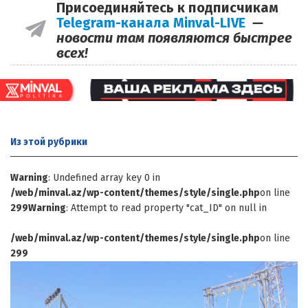
Присоединяйтесь к подписчикам
Telegram-канала Minval-LIVE
—
новости там появляются быстрее
всех!
Из этой
рубрики
Warning
: Undefined array key 0 in
/web/minval.az/wp-content/themes/style/single.php
on line
299
Warning
: Attempt to read property "cat_ID" on null in
/web/minval.az/wp-content/themes/style/single.php
on line
299