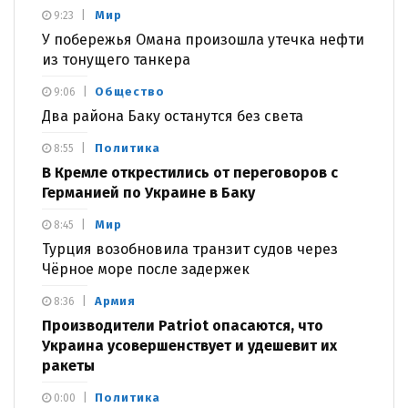
Мир
9:23
У побережья Омана произошла утечка нефти
из тонущего танкера
Общество
9:06
Два района Баку останутся без света
Политика
8:55
В Кремле открестились от переговоров с
Германией по Украине в Баку
Мир
8:45
Турция возобновила транзит судов через
Чёрное море после задержек
Армия
8:36
Производители Patriot опасаются, что
Украина усовершенствует и удешевит их
ракеты
Политика
0:00