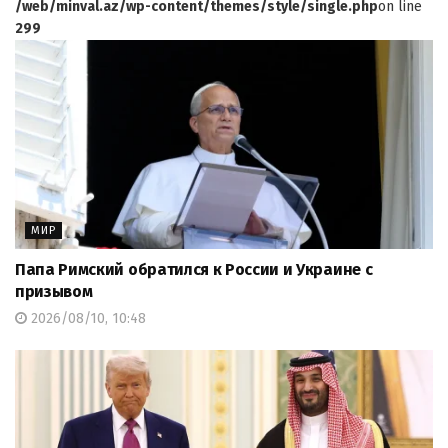
/web/minval.az/wp-content/themes/style/single.php
on line
299
МИР
Папа Римский обратился к России и Украине с
призывом
2026/08/10, 10:48