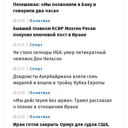
Пезешкиан: «Мы позвонили в Баку и
говорили два часа»
Политика
23:59
Бывший главком КСИР Мохсен Резаи
получил ключевой пост в Иране
Спорт
23:41
Не стало легенды НБА: умер пятикратный
чемпион Дон Нельсон
Спорт
23:21
Дзюдоисты Азербайджана взяли семь
медалей и вошли в тройку Кубка Европы
Политика
23:00
«Мы действуем без шума»: Трамп рассказал
о планах в отношении Ирана
Политика
22:38
Иран готов закрыть Ормуз для судов США,