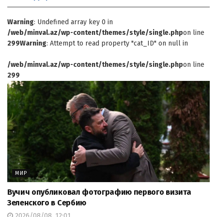
Warning
: Undefined array key 0 in
/web/minval.az/wp-content/themes/style/single.php
on line
299
Warning
: Attempt to read property "cat_ID" on null in
/web/minval.az/wp-content/themes/style/single.php
on line
299
МИР
Вучич опубликовал фотографию первого визита
Зеленского в Сербию
2026/08/08, 12:01