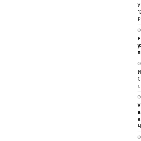
У
1
Р
Е
у
п
И
С
с
У
а
к
Ч