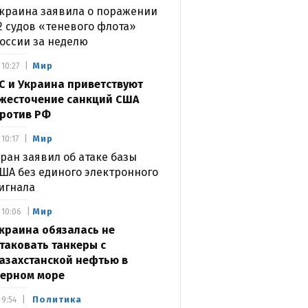
краина заявила о поражении
2 судов «теневого флота»
оссии за неделю
Мир
10:27
С и Украина приветствуют
жесточение санкций США
ротив РФ
Мир
10:17
ран заявил об атаке базы
ША без единого электронного
игнала
Мир
10:06
краина обязалась не
таковать танкеры с
азахстанской нефтью в
ерном море
Политика
9:54