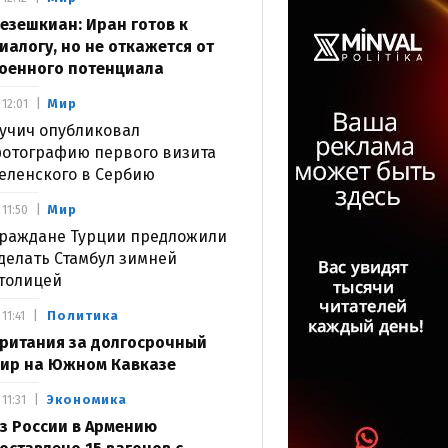
езешкиан: Иран готов к
иалогу, но не откажется от
оенного потенциала
Мир
12:01
учич опубликовал
отографию первого визита
еленского в Сербию
Мир
11:50
раждане Турции предложили
делать Стамбул зимней
толицей
Политика
11:41
ритания за долгосрочный
ир на Южном Кавказе
Экономика
11:31
з России в Армению