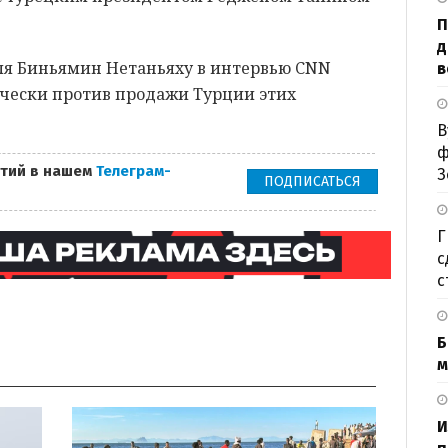
П
д
ля Биньямин Нетаньяху в интервью CNN
в
ически против продажи Турции этих
В
ф
тий в нашем
Телеграм-
З
ПОДПИСАТЬСЯ
Г
с
с
Б
м
И