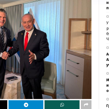
н
п
У
р
б
Ч
А
А
у
М
и
о
Г