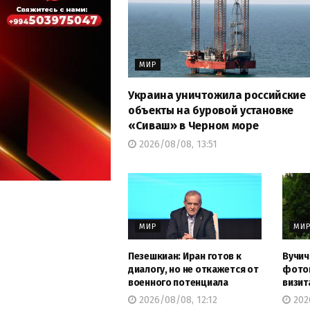
МИР
Украина уничтожила российские
объекты на буровой установке
«Сиваш» в Черном море
2026/08/08, 13:51
МИР
МИ
Пезешкиан: Иран готов к
Вучич
диалогу, но не откажется от
фото
военного потенциала
визит
2026/08/08, 12:12
202