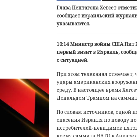
Глава Пентагона Хегсет отмети
сообщает израильский журнали
указываются.
10:14 Министр войны США Пит Х
первый визит в Израиль, сообщ
с ситуацией.
При этом телеканал отмечает, 
удары американских вооруженн
среду. В настоящее время Хегс
Дональдом Трампом на саммите
По словам источников, одной и
опасения Израиля по поводу 
истребителей-невидимок пятого
время саммита НАТО в Анкаре