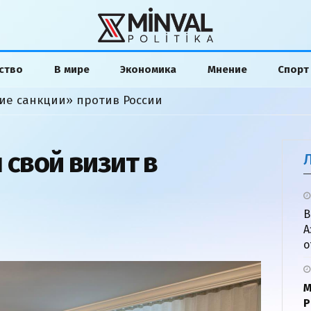
ство
В мире
Экономика
Мнение
Спорт
ие санкции» против России
 свой визит в
В
А
о
М
P