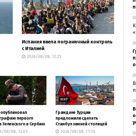
п
п
К
МИР
«
Испания ввела пограничный контроль
с Италией
Г
2026/08/08, 12:23
п
о
В
п
Р
МИР
В
 опубликовал
Граждане Турции
о
графию первого
предложили сделать
у
а Зеленского в Сербию
Стамбул зимней столицей
6/08/08, 12:01
2026/08/08, 11:50