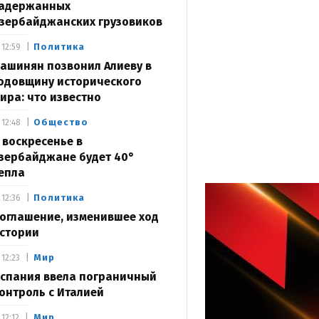
адержанных
зербайджанских грузовиков
Политика
12:59
ашинян позвонил Алиеву в
одовщину исторического
ира: что известно
Общество
12:48
 воскресенье в
зербайджане будет 40°
епла
Политика
12:36
оглашение, изменившее ход
стории
Мир
12:23
спания ввела пограничный
онтроль с Италией
Мир
12:12