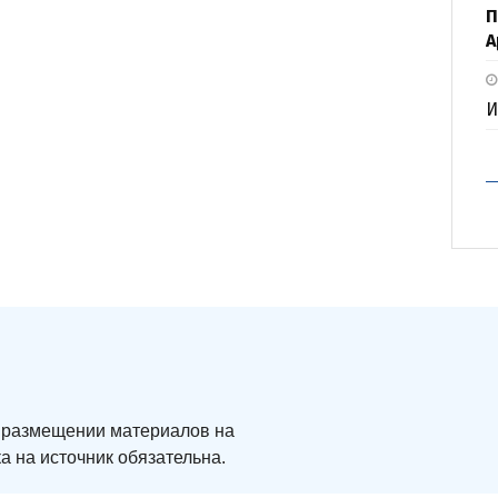
П
А
И
ри размещении материалов на
а на источник обязательна.