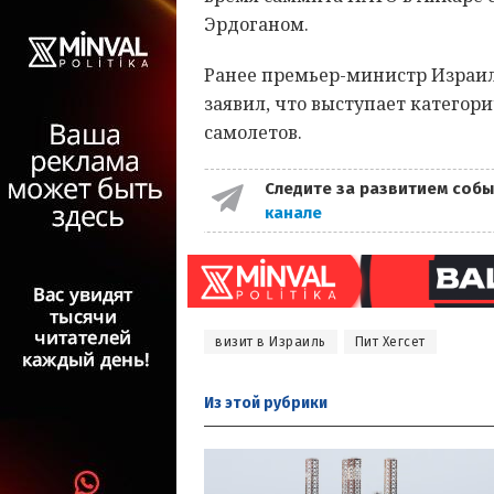
Эрдоганом.
Ранее премьер-министр Израи
заявил, что выступает категор
самолетов.
Следите за развитием собы
канале
визит в Израиль
Пит Хегсет
Из этой
рубрики