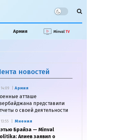
Армия
Лента новостей
Армия
14:09
оенные атташе
зербайджана представили
тчеты о своей деятельности
Мнения
13:55
этью Брайза — Minval
olitika: Алиев заявил о