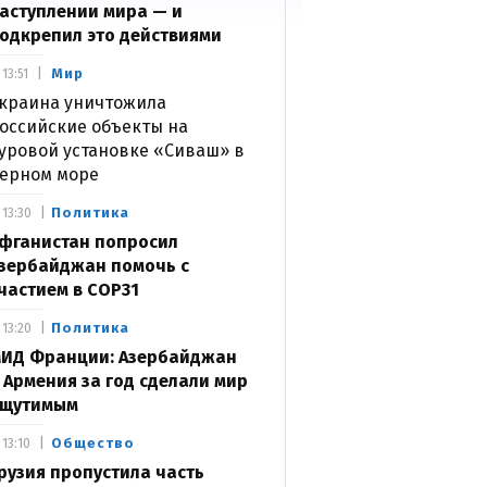
аступлении мира — и
одкрепил это действиями
Мир
13:51
краина уничтожила
оссийские объекты на
уровой установке «Сиваш» в
ерном море
Политика
13:30
фганистан попросил
зербайджан помочь с
частием в COP31
Политика
13:20
ИД Франции: Азербайджан
 Армения за год сделали мир
щутимым
Общество
13:10
рузия пропустила часть