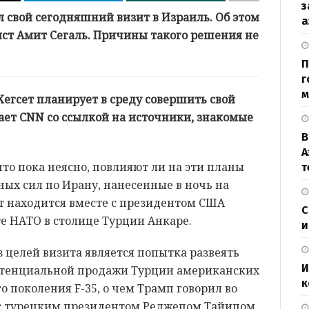
з
л свой сегодняшний визит в Израиль. Об этом
а
ст Амит Сегаль. Причины такого решения не
П
г
м
егсет планирует в среду совершить свой
ает CNN со ссылкой на источники, знакомые
В
А
что пока неясно, повлияют ли на эти планы
т
ых сил по Ирану, нанесенные в ночь на
ет находится вместе с президентом США
С
 НАТО в столице Турции Анкаре.
и
з целей визита является попытка развеять
И
потенциальной продажи Турции американских
к
 поколения F-35, о чем Трамп говорил во
 с турецким президентом Реджепом Тайипом