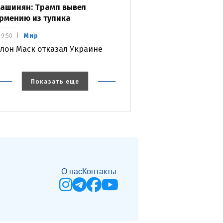
ашинян: Трамп вывел
рмению из тупика
Мир
9:50
лон Маск отказал Украине
Показать еще
О нас
Контакты