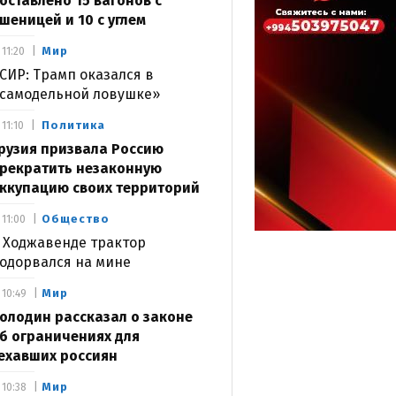
оставлено 15 вагонов с
шеницей и 10 с углем
Мир
11:20
СИР: Трамп оказался в
самодельной ловушке»
Политика
11:10
рузия призвала Россию
рекратить незаконную
ккупацию своих территорий
Общество
11:00
 Ходжавенде трактор
одорвался на мине
Мир
10:49
олодин рассказал о законе
б ограничениях для
ехавших россиян
Мир
10:38