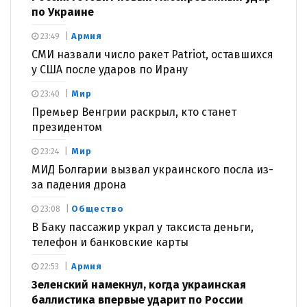
по Украине
Армия
23:49
СМИ назвали число ракет Patriot, оставшихся
у США после ударов по Ирану
Мир
23:40
Премьер Венгрии раскрыл, кто станет
президентом
Мир
23:24
МИД Болгарии вызвал украинского посла из-
за падения дрона
Общество
23:08
В Баку пассажир украл у таксиста деньги,
телефон и банковские карты
Армия
22:53
Зеленский намекнул, когда украинская
баллистика впервые ударит по России