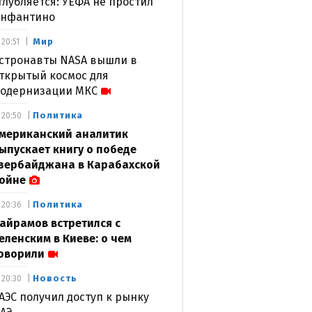
глубляется: УЕФА не простил
нфантино
Мир
20:51
стронавты NASA вышли в
ткрытый космос для
одернизации МКС
Политика
20:50
мериканский аналитик
ыпускает книгу о победе
зербайджана в Карабахской
ойне
Политика
20:36
айрамов встретился с
еленским в Киеве: о чем
оворили
Новость
20:30
АЭС получил доступ к рынку