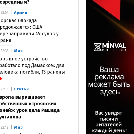
евредимым?
Армия
22:54
орская блокада
родолжается: США
еренаправили 49 судов у
рана
Мир
22:33
зрывное устройство
работало под Дамаском: два
еловека погибли, 13 ранены
Статьи
22:13
вропа выращивает
обственных «троянских
оней»: урок дела Рашада
ултанова
Мир
22:12