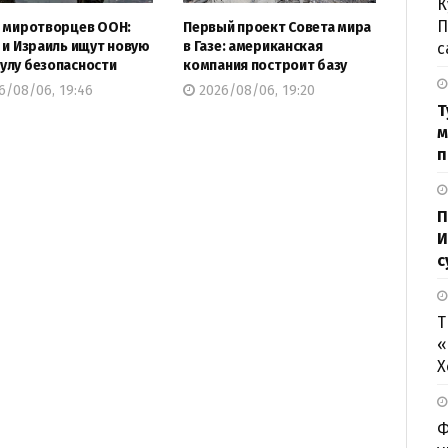
К
П
 миротворцев ООН:
Первый проект Совета мира
 и Израиль ищут новую
в Газе: американская
с
лу безопасности
компания построит базу
6/08/06, 19:46
2026/08/06, 19:20
Т
м
п
П
И
с
Т
«
Х
Ф