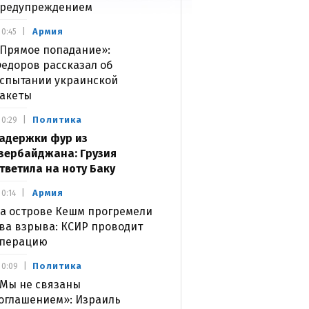
редупреждением
Армия
0:45
Прямое попадание»:
едоров рассказал об
спытании украинской
акеты
Политика
0:29
адержки фур из
зербайджана: Грузия
тветила на ноту Баку
Армия
0:14
а острове Кешм прогремели
ва взрыва: КСИР проводит
перацию
Политика
0:09
Мы не связаны
оглашением»: Израиль