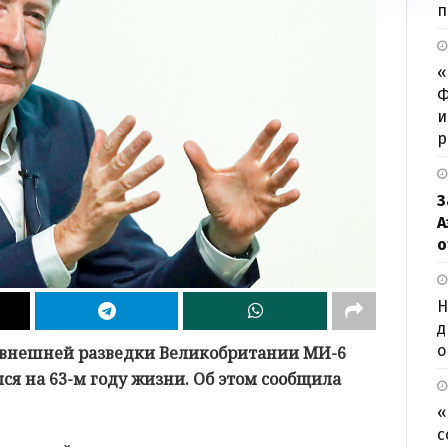
п
«
Ф
и
р
З
А
о
Н
д
о
внешней разведки Великобритании МИ-6
лся на 63-м году жизни. Об этом сообщила
«
с