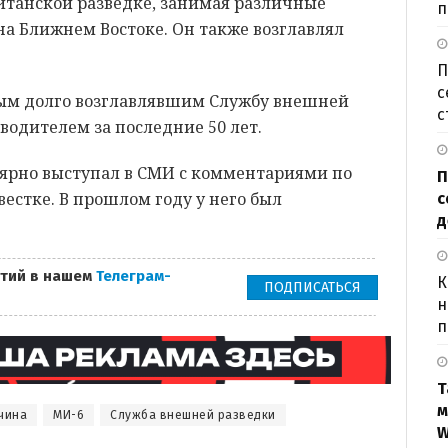
ританской разведке, занимая различные
п
на Ближнем Востоке. Он также возглавлял
П
с
амым долго возглавлявшим Службу внешней
с
одителем за последние 50 лет.
улярно выступал в СМИ с комментариями по
П
естке. В прошлом году у него был
с
д
тий в нашем
Телеграм-
К
ПОДПИСАТЬСЯ
н
п
Т
м
чина
МИ-6
Служба внешней разведки
W