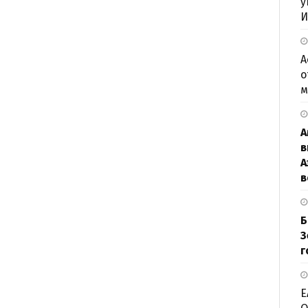
у
И
А
о
м
А
в
А
в
Б
З
г
Е