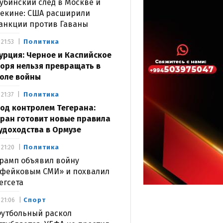
убинский след в Москве и
екине: США расширили
анкции против Гаваны
Политика
21:53
урция: Черное и Каспийское
оря нельзя превращать в
оле войны
Политика
21:37
од контролем Тегерана:
ран готовит новые правила
удоходства в Ормузе
Политика
21:20
рамп объявил войну
фейковым СМИ» и похвалил
егсета
Спорт
21:06
утбольный раскол