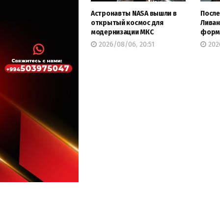
Астронавты NASA вышли в
После
открытый космос для
Ливан
модернизации МКС
форму
2026/08/06, 20:51
202