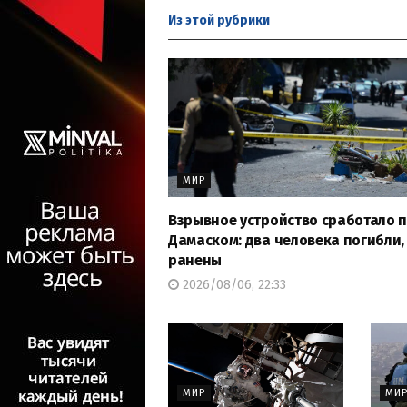
Из этой
рубрики
МИР
Взрывное устройство сработало 
Дамаском: два человека погибли, 
ранены
2026/08/06, 22:33
МИР
МИ