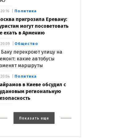
АЭ
Политика
20:16
осква пригрозила Еревану:
уристам могут посоветовать
е ехать в Армению
Общество
20:09
 Баку перекроют улицу на
емонт: какие автобусы
зменят маршруты
Политика
20:04
айрамов в Киеве обсудил с
удановым региональную
езопасность
Показать еще