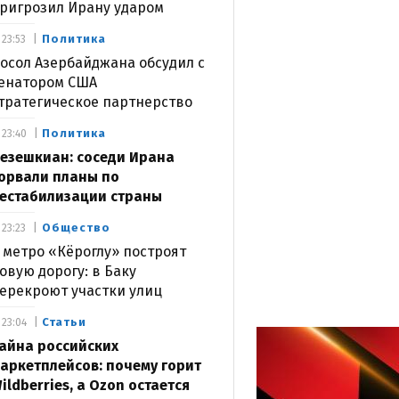
ригрозил Ирану ударом
Политика
23:53
осол Азербайджана обсудил с
енатором США
тратегическое партнерство
Политика
23:40
езешкиан: соседи Ирана
орвали планы по
естабилизации страны
Общество
23:23
 метро «Кёроглу» построят
овую дорогу: в Баку
ерекроют участки улиц
Статьи
23:04
айна российских
аркетплейсов: почему горит
ildberries, а Ozon остается