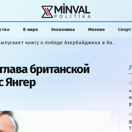
ство
В мире
Экономика
Мнение
Спорт
Американский аналитик выпускает книгу о победе Азербайджана в Карабахской войне
-глава британской
с Янгер
«
о
р
Я
Т