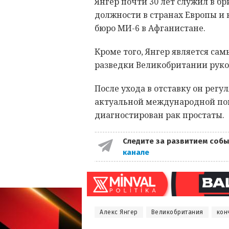
Янгер почти 30 лет служил в б
должности в странах Европы и 
бюро МИ-6 в Афганистане.
Кроме того, Янгер является с
разведки Великобритании руков
После ухода в отставку он рег
актуальной международной пов
диагностирован рак простаты.
Следите за развитием собы
канале
Алекс Янгер
Великобритания
кон