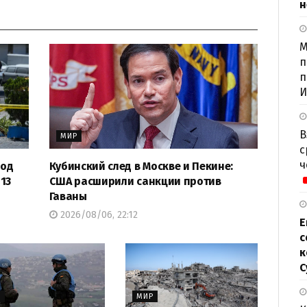
н
М
п
п
И
В
МИР
с
ч
под
Кубинский след в Москве и Пекине:
13
США расширили санкции против
Гаваны
2026/08/06, 22:12
Е
с
к
С
Р
МИР