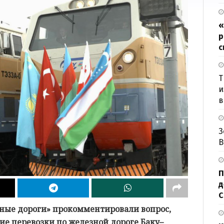
«
р
с
Т
и
в
З
В
П
д
ные дороги» прокомментировали вопрос,
ие перевозки по железной дороге Баку–