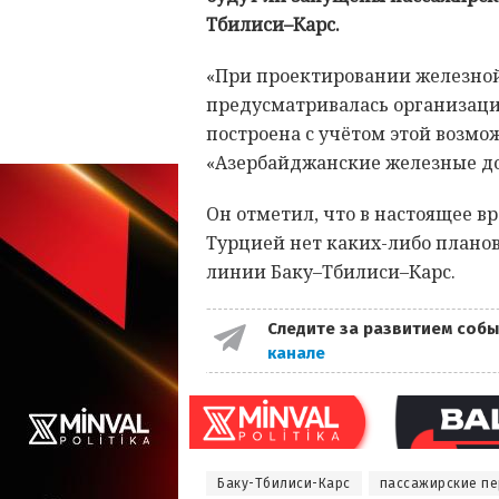
Тбилиси–Карс.
«При проектировании железной
предусматривалась организаци
построена с учётом этой возмо
«Азербайджанские железные до
Он отметил, что в настоящее в
Турцией нет каких-либо планов
линии Баку–Тбилиси–Карс.
Следите за развитием собы
канале
Баку-Тбилиси-Карс
пассажирские пе