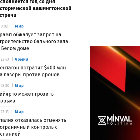
сполняется год со дня
сторической вашингтонской
стречи
Мир
0:02
рамп обжалует запрет на
троительство бального зала
 Белом доме
Армия
23:43
ентагон потратит $400 млн
а лазеры против дронов
Мир
23:30
ийярто может грозить
юрьма
Мир
23:13
талия отказалась отменять
ограничный контроль с
спанией