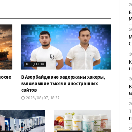
Б
M
М
С
К
ОБЩЕСТВО
н
после
В Азербайджане задержаны хакеры,
взломавшие тысячи иностранных
В
сайтов
м
2026/08/07, 18:37
Т
п