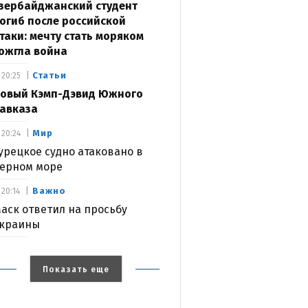
зербайджанский студент
огиб после российской
таки: мечту стать моряком
ожгла война
Статьи
20:25
овый Кэмп-Дэвид Южного
авказа
Мир
20:24
урецкое судно атаковано в
ерном море
Важно
20:14
аск ответил на просьбу
краины
Показать еще