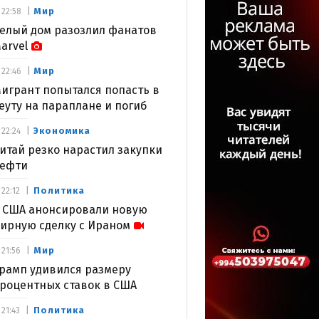
Мир
22:58
елый дом разозлил фанатов
arvel
Мир
22:46
игрант попытался попасть в
еуту на параплане и погиб
Экономика
22:24
итай резко нарастил закупки
ефти
Политика
22:12
 США анонсировали новую
ирную сделку с Ираном
Мир
21:56
рамп удивился размеру
роцентных ставок в США
Политика
21:43