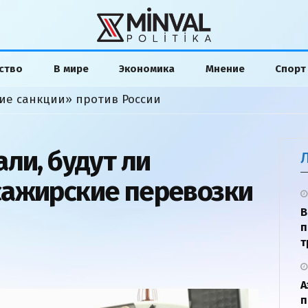
ство
В мире
Экономика
Мнение
Спорт
ие санкции» против России
ли, будут ли
сажирские перевозки
В
п
т
А
п