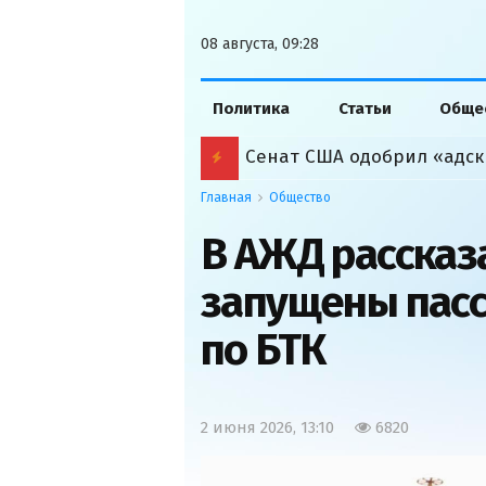
08 августа, 09:28
Политика
Статьи
Обще
Сенат США одобрил «адск
Главная
Общество
В АЖД рассказа
запущены пас
по БТК
2 июня 2026, 13:10
6820