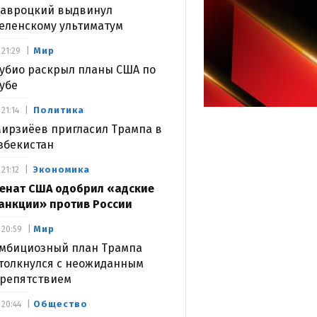
авроцкий выдвинул
еленскому ультиматум
Мир
21:29
убио раскрыл планы США по
убе
Политика
21:14
ирзиёев пригласил Трампа в
збекистан
Экономика
21:12
енат США одобрил «адские
анкции» против России
Мир
20:59
мбициозный план Трампа
толкнулся с неожиданным
репятствием
Общество
20:44