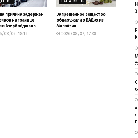
ЕСТВО
НАША ЖИЗНЬ
Н
З
на причина задержек
Запрещенное вещество
виков на границе
обнаружили в БАДах из
и и Азербайджана
Малайзии
Р
/08/07, 18:14
2026/08/07, 17:38
К
М
У
С
с
А
с
п