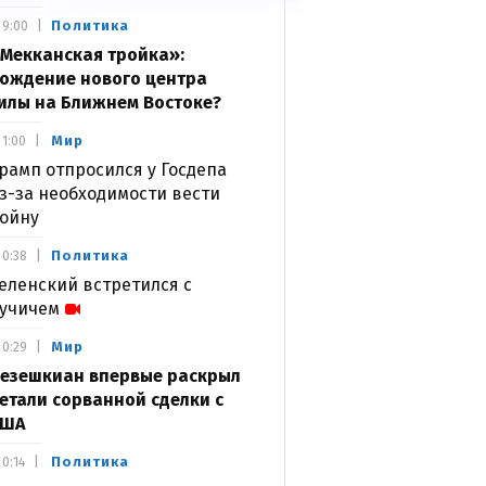
Политика
9:00
Мекканская тройка»:
ождение нового центра
илы на Ближнем Востоке?
Мир
1:00
рамп отпросился у Госдепа
з-за необходимости вести
ойну
Политика
0:38
еленский встретился с
учичем
Мир
0:29
езешкиан впервые раскрыл
етали сорванной сделки с
США
Политика
0:14