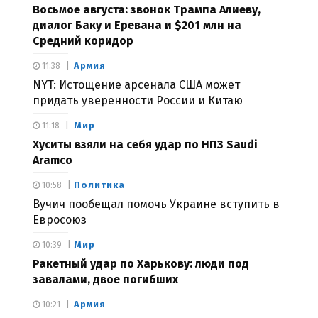
Восьмое августа: звонок Трампа Алиеву,
диалог Баку и Еревана и $201 млн на
Средний коридор
Армия
11:38
NYT: Истощение арсенала США может
придать уверенности России и Китаю
Мир
11:18
Хуситы взяли на себя удар по НПЗ Saudi
Aramco
Политика
10:58
Вучич пообещал помочь Украине вступить в
Евросоюз
Мир
10:39
Ракетный удар по Харькову: люди под
завалами, двое погибших
Армия
10:21