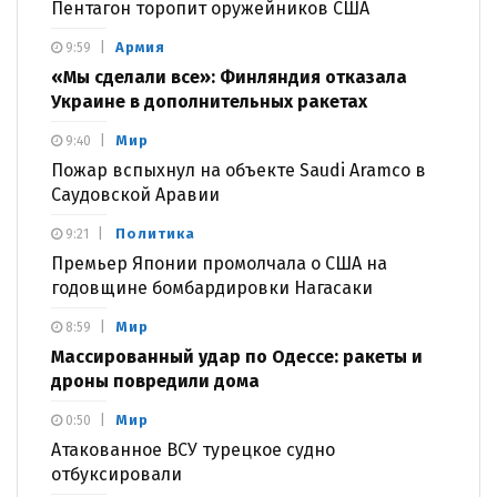
Пентагон торопит оружейников США
Армия
9:59
«Мы сделали все»: Финляндия отказала
Украине в дополнительных ракетах
Мир
9:40
Пожар вспыхнул на объекте Saudi Aramco в
Саудовской Аравии
Политика
9:21
Премьер Японии промолчала о США на
годовщине бомбардировки Нагасаки
Мир
8:59
Массированный удар по Одессе: ракеты и
дроны повредили дома
Мир
0:50
Атакованное ВСУ турецкое судно
отбуксировали