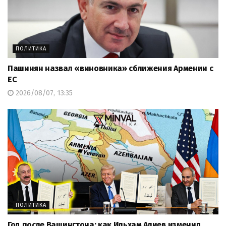
ПОЛИТИКА
Пашинян назвал «виновника» сближения Армении с
ЕС
2026/08/07, 13:35
ПОЛИТИКА
Год после Вашингтона: как Ильхам Алиев изменил