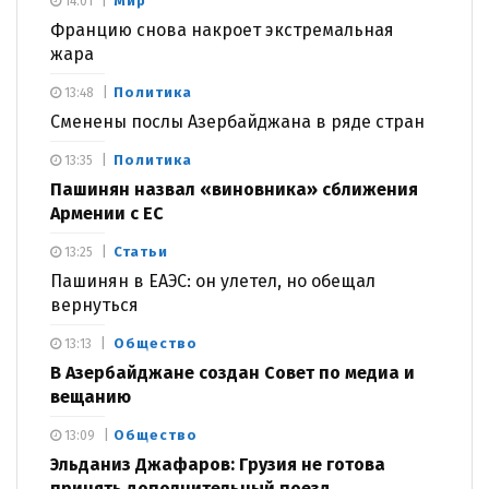
Мир
14:01
Францию снова накроет экстремальная
жара
Политика
13:48
Сменены послы Азербайджана в ряде стран
Политика
13:35
Пашинян назвал «виновника» сближения
Армении с ЕС
Статьи
13:25
Пашинян в ЕАЭС: он улетел, но обещал
вернуться
Общество
13:13
В Азербайджане создан Совет по медиа и
вещанию
Общество
13:09
Эльданиз Джафаров: Грузия не готова
принять дополнительный поезд