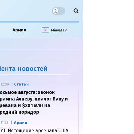
Армия
Лента новостей
Статьи
12:00
осьмое августа: звонок
рампа Алиеву, диалог Баку и
ревана и $201 млн на
редний коридор
Армия
11:38
YT: Истощение арсенала США