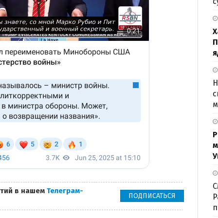
с
Х
П
я
Н
с
м
Р
м
У
С
тий в нашем
Телеграм-
ПОДПИСАТЬСЯ
P
п