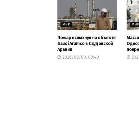
МИР
МИ
Пожар вспыхнул на объекте
Масси
Saudi Aramco в Саудовской
Одесс
Аравии
повре
2026/08/09, 09:40
202