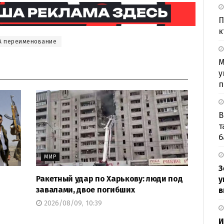
П
к
А переименование
М
у
п
В
т
б
МИР
З
Ракетный удар по Харькову: люди под
у
завалами, двое погибших
в
2026/08/09, 10:39
И