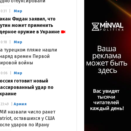
удно отбуксировали
Мир
0:31
акан Фидан заявил, что
утин может применить
дерное оружие в Украине
Мир
0:18
а турецком пляже нашли
наряд времен Первой
ировой войны
Мир
0:06
оссия готовит новый
ассированный удар по
краине
Армия
23:49
МИ назвали число ракет
atriot, оставшихся у США
осле ударов по Ирану