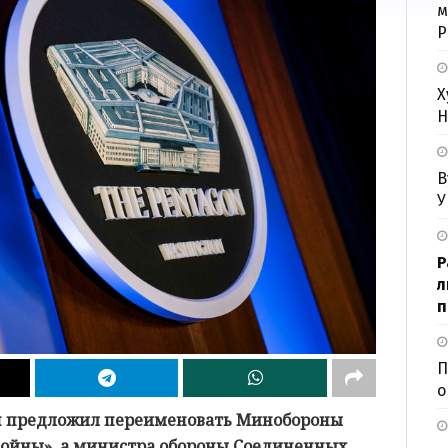
м
Р
Х
Н
В
У
Р
л
п
П
о
п предложил переименовать Минобороны
войны», а министра обороны Соединенных