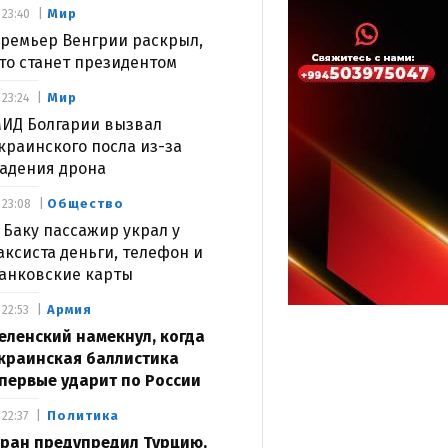
Мир
23:40
ремьер Венгрии раскрыл,
то станет президентом
Мир
23:24
ИД Болгарии вызвал
краинского посла из-за
адения дрона
Общество
23:08
 Баку пассажир украл у
аксиста деньги, телефон и
анковские карты
Армия
22:53
еленский намекнул, когда
краинская баллистика
первые ударит по России
Политика
22:37
ран предупредил Турцию,