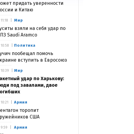
ожет придать уверенности
оссии и Китаю
Мир
11:18
уситы взяли на себя удар по
ПЗ Saudi Aramco
Политика
10:58
учич пообещал помочь
краине вступить в Евросоюз
Мир
10:39
акетный удар по Харькову:
юди под завалами, двое
огибших
Армия
10:21
ентагон торопит
ружейников США
Армия
9:59