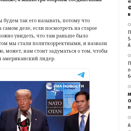
«
Ф
в
ы будем так его называть, потому что
 самом деле, если посмотреть на старое
П
можно увидеть, что там раньше было
S
том мы стали политкорректными, и назвали
А
, может, нам стоит задуматься о том, чтобы
л американский лидер.
П
о
б
М
О
п
А