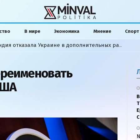
ство
В мире
Экономика
Мнение
Спорт
«Мы сделали все»: Финляндия отказала Украине в дополнительных ракетах
ереименовать
США
В
Т
Е
С
N