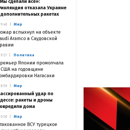
Мы сделали все»:
инляндия отказала Украине
 дополнительных ракетах
Мир
9:40
ожар вспыхнул на объекте
audi Aramco в Саудовской
равии
Политика
9:21
ремьер Японии промолчала
 США на годовщине
омбардировки Нагасаки
Мир
8:59
ассированный удар по
дессе: ракеты и дроны
овредили дома
Мир
0:50
такованное ВСУ турецкое