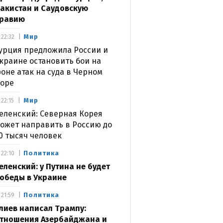
акистан и Саудовскую
равию
Мир
22:32
урция предложила России и
краине остановить бои на
оне атак на суда в Черном
оре
Мир
22:15
еленский: Северная Корея
ожет направить в Россию до
0 тысяч человек
Политика
22:10
еленский: у Путина не будет
обеды в Украине
Политика
21:59
лиев написал Трампу:
тношения Азербайджана и