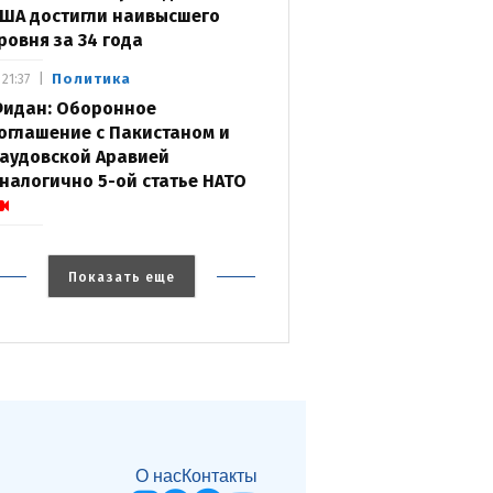
ША достигли наивысшего
ровня за 34 года
Политика
21:37
идан: Оборонное
оглашение с Пакистаном и
аудовской Аравией
налогично 5-ой статье НАТО
Показать еще
О нас
Контакты