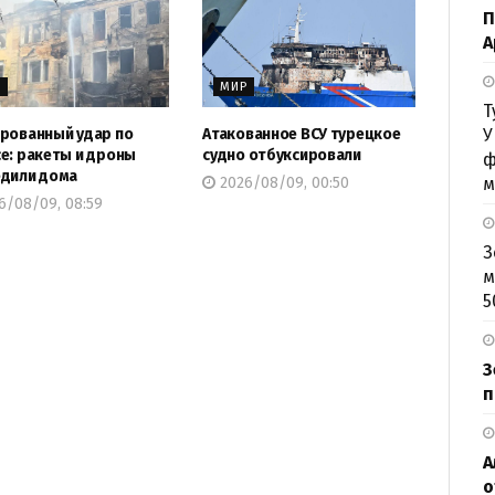
П
А
Р
МИР
Т
рованный удар по
Атакованное ВСУ турецкое
У
е: ракеты и дроны
судно отбуксировали
ф
дили дома
2026/08/09, 00:50
м
6/08/09, 08:59
З
м
5
З
п
А
о