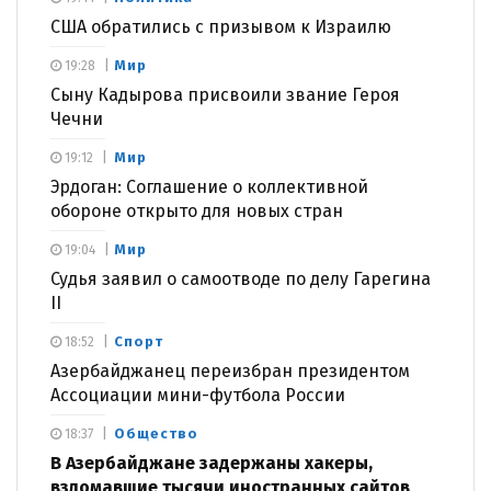
США обратились с призывом к Израилю
Мир
19:28
Сыну Кадырова присвоили звание Героя
Чечни
Мир
19:12
Эрдоган: Соглашение о коллективной
обороне открыто для новых стран
Мир
19:04
Судья заявил о самоотводе по делу Гарегина
II
Спорт
18:52
Азербайджанец переизбран президентом
Ассоциации мини-футбола России
Общество
18:37
В Азербайджане задержаны хакеры,
взломавшие тысячи иностранных сайтов