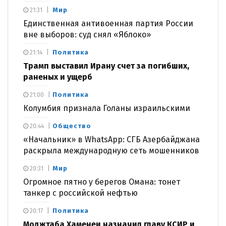
Мир
21:31
Единственная антивоенная партия России
вне выборов: суд снял «Яблоко»
Политика
21:14
Трамп выставил Ирану счет за погибших,
раненых и ущерб
Политика
21:00
Колумбия признала Голаны израильскими
Общество
20:44
«Начальник» в WhatsApp: СГБ Азербайджана
раскрыла международную сеть мошенников
Мир
20:31
Огромное пятно у берегов Омана: тонет
танкер с российской нефтью
Политика
20:17
Моджтаба Хаменеи назначил главу КСИР и