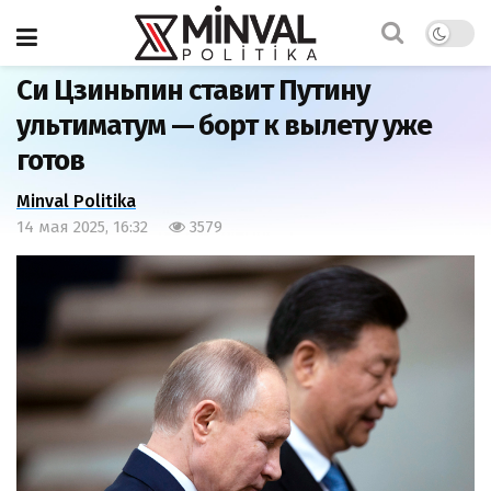
Главная
Мир
Си Цзиньпин ставит Путину
ультиматум — борт к вылету уже
готов
Minval Politika
14 мая 2025, 16:32
3579