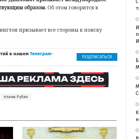
С
ствующим образом.
Об этом говорится в
т
И
ингтон призывает все стороны к поиску
п
И
тий в нашем
Телеграм-
ПОДПИСАТЬСЯ
Б
M
М
С
планы Рубио
К
н
В