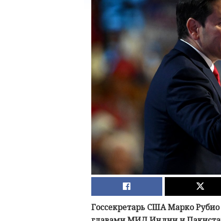
Госсекретарь США Марко Рубио 
главами МИД Индии и Пакиста