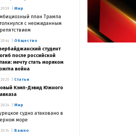
Мир
20:59
мбициозный план Трампа
толкнулся с неожиданным
репятствием
Общество
20:44
зербайджанский студент
огиб после российской
таки: мечту стать моряком
ожгла война
Статьи
20:25
овый Кэмп-Дэвид Южного
авказа
Мир
20:24
урецкое судно атаковано в
ерном море
Важно
20:14