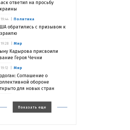
аск ответил на просьбу
краины
Политика
19:44
ША обратились с призывом к
зраилю
Мир
19:28
ыну Кадырова присвоили
вание Героя Чечни
Мир
19:12
рдоган: Соглашение о
оллективной обороне
ткрыто для новых стран
Показать еще