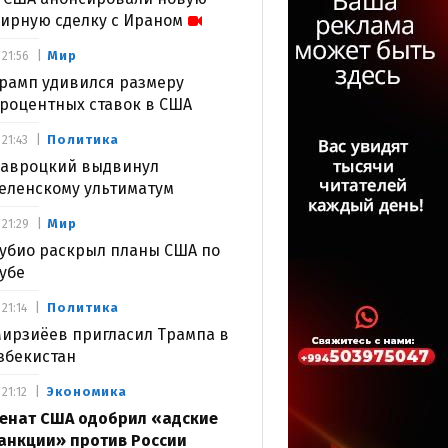
ирную сделку с Ираном
Мир
21:56
рамп удивился размеру
роцентных ставок в США
Политика
21:43
авроцкий выдвинул
еленскому ультиматум
Мир
21:29
убио раскрыл планы США по
убе
Политика
21:14
ирзиёев пригласил Трампа в
збекистан
Экономика
21:12
енат США одобрил «адские
анкции» против России