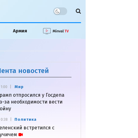
Армия
Лента новостей
Мир
1:00
рамп отпросился у Госдепа
з-за необходимости вести
ойну
Политика
0:38
еленский встретился с
учичем