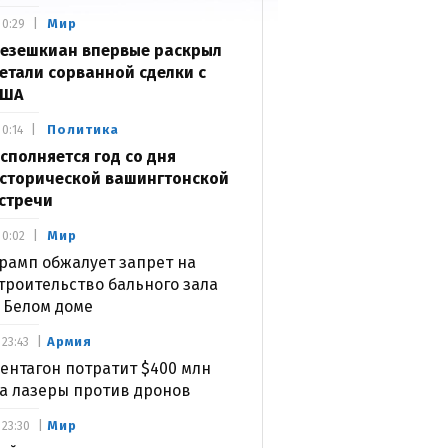
Мир
0:29
езешкиан впервые раскрыл
етали сорванной сделки с
США
Политика
0:14
сполняется год со дня
сторической вашингтонской
стречи
Мир
0:02
рамп обжалует запрет на
троительство бального зала
 Белом доме
Армия
23:43
ентагон потратит $400 млн
а лазеры против дронов
Мир
23:30