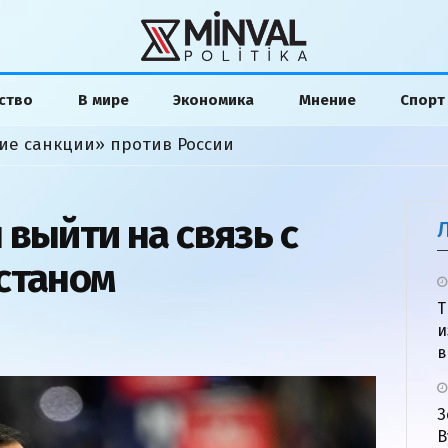
ство
В мире
Экономика
Мнение
Спорт
ие санкции» против России
выйти на связь с
станом
Т
и
в
З
В