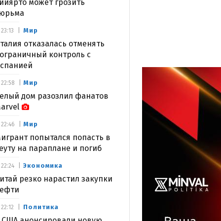
ийярто может грозить
юрьма
Мир
23:13
талия отказалась отменять
ограничный контроль с
спанией
Мир
22:58
елый дом разозлил фанатов
arvel
Мир
22:46
игрант попытался попасть в
еуту на параплане и погиб
Экономика
22:24
итай резко нарастил закупки
ефти
Политика
22:12
 США анонсировали новую