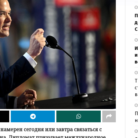
П
д
И
и
в
Т
с
в
П
н
намерен сегодня или завтра связаться с
на. Дипломат призывает международное