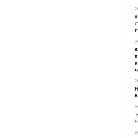
А
с
п
А
п
а
с
Н
К
Т
Ч