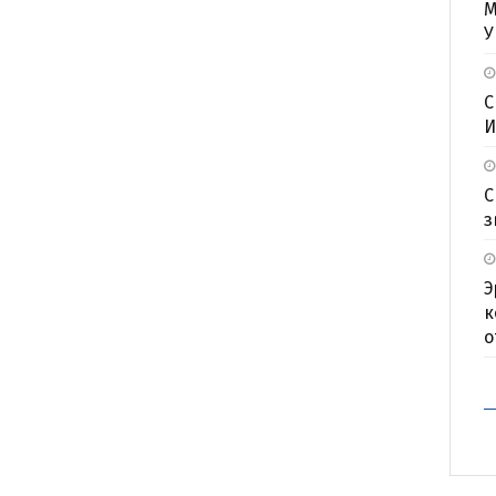
М
У
С
И
С
з
Э
к
о