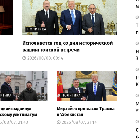
м
Т
ПОЛИТИКА
п
Исполняется год со дня исторической
вашингтонской встречи
Н
З
2026/08/08, 00:14
Р
К
ИТИКА
ПОЛИТИКА
М
цкий выдвинул
Мирзиёев пригласил Трампа
У
скому ультиматум
в Узбекистан
/08/07, 21:43
2026/08/07, 21:14
С
с