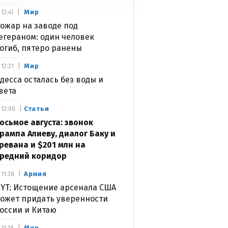
Мир
12:41
ожар на заводе под
егераном: один человек
огиб, пятеро ранены
Мир
12:21
десса осталась без воды и
вета
Статьи
12:00
осьмое августа: звонок
рампа Алиеву, диалог Баку и
ревана и $201 млн на
редний коридор
Армия
11:38
YT: Истощение арсенала США
ожет придать уверенности
оссии и Китаю
Мир