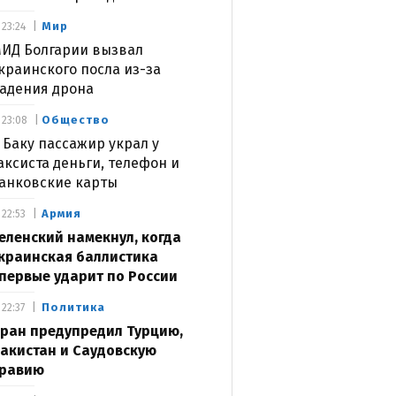
Мир
23:24
ИД Болгарии вызвал
краинского посла из-за
адения дрона
Общество
23:08
 Баку пассажир украл у
аксиста деньги, телефон и
анковские карты
Армия
22:53
еленский намекнул, когда
краинская баллистика
первые ударит по России
Политика
22:37
ран предупредил Турцию,
акистан и Саудовскую
равию