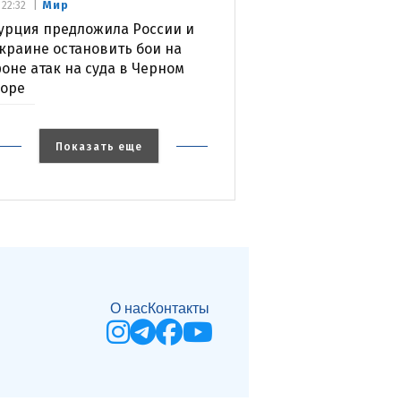
Мир
22:32
урция предложила России и
краине остановить бои на
оне атак на суда в Черном
оре
Показать еще
О нас
Контакты