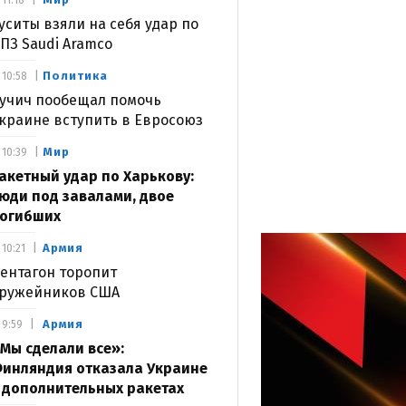
11:18
уситы взяли на себя удар по
ПЗ Saudi Aramco
Политика
10:58
учич пообещал помочь
краине вступить в Евросоюз
Мир
10:39
акетный удар по Харькову:
юди под завалами, двое
огибших
Армия
10:21
ентагон торопит
ружейников США
Армия
9:59
Мы сделали все»:
инляндия отказала Украине
 дополнительных ракетах