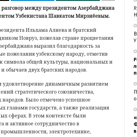
й разговор между президентом Азербайджана
Х
Н
ентом Узбекистана Шавкатом Мирзиёевым.
езидента Ильхама Алиева и братский
В
дником Новруз, пожелав стране процветания
У
 Азербайджана выразил благодарность за
ые пожелания узбекскому народу, отметив
Р
ак символа общей культуры, национальных и
л
и обычаев двух братских народов.
п
ли удовлетворение динамичным развитием
ений стратегического союзничества,
П
о
х народов. Было отмечено успешное
х главами государств, а также реализация
ых сферах. В этом контексте были
«
а и активное сотрудничество в
Ф
в
 промышленности, электротехнике,