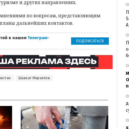
 туризме и других направлениях.
П
 мнениями по вопросам, представляющим
S
 планы дальнейших контактов.
А
тий в нашем
Телеграм-
ПОДПИСАТЬСЯ
П
о
б
М
кистан
Шавкат Мирзиёев
О
п
А
с
Х