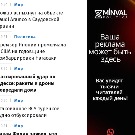
Мир
9:40
ожар вспыхнул на объекте
audi Aramco в Саудовской
равии
Политика
9:21
ремьер Японии промолчала
 США на годовщине
омбардировки Нагасаки
Мир
8:59
ассированный удар по
дессе: ракеты и дроны
овредили дома
Мир
0:50
такованное ВСУ турецкое
удно отбуксировали
Мир
0:31
акан Фидан заявил, что