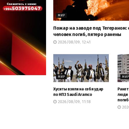
МИР
Пожар на заводе под Тегераном:
человек погиб, пятеро ранены
2026/08/09, 12:41
МИР
МИ
Хуситы взяли на себя удар
Ракет
по НПЗ Saudi Aramco
люди 
погиб
2026/08/09, 11:18
202