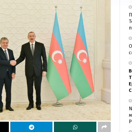
П
Т
п
О
с
В
Т
Е
С
N
м
Р