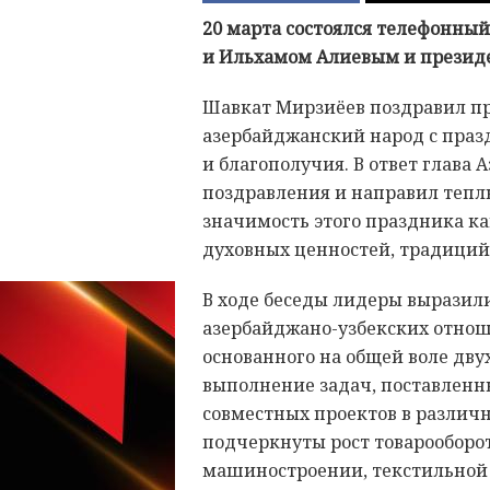
20 марта состоялся телефонны
и Ильхамом Алиевым и презид
Шавкат Мирзиёев поздравил пр
азербайджанский народ с праз
и благополучия. В ответ глава
поздравления и направил тепл
значимость этого праздника к
духовных ценностей, традиций 
В ходе беседы лидеры вырази
азербайджано-узбекских отнош
основанного на общей воле дву
выполнение задач, поставленны
совместных проектов в различн
подчеркнуты рост товарооборот
машиностроении, текстильной