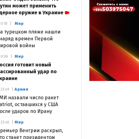
утин может применить
дерное оружие в Украине
Мир
0:18
а турецком пляже нашли
наряд времен Первой
ировой войны
Мир
0:06
оссия готовит новый
ассированный удар по
краине
Армия
23:49
МИ назвали число ракет
atriot, оставшихся у США
осле ударов по Ирану
Мир
23:40
ремьер Венгрии раскрыл,
то станет президентом