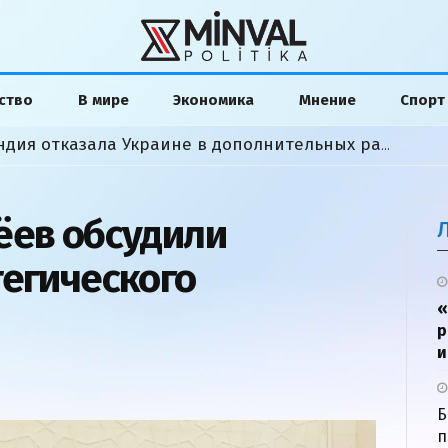
ство
В мире
Экономика
Мнение
Спорт
«Мы сделали все»: Финляндия отказала Украине в дополнительных ракетах
ёев обсудили
тегического
«
р
и
Б
п