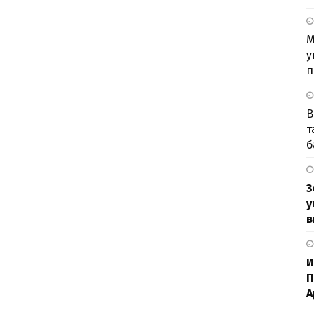
М
у
п
В
т
б
З
у
в
И
П
А