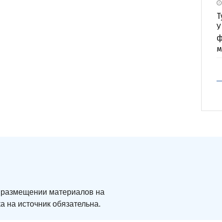
Т
У
ф
м
ри размещении материалов на
а на источник обязательна.