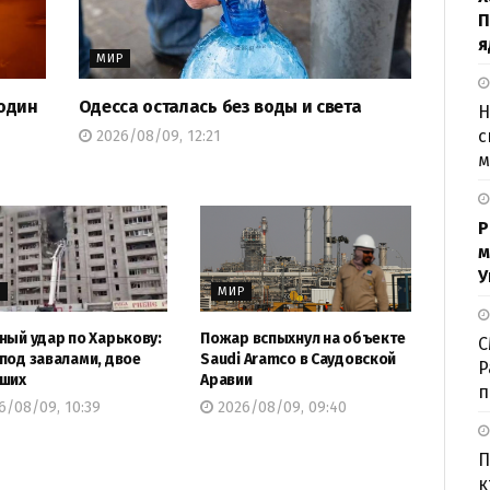
П
я
МИР
 один
Одесса осталась без воды и света
Н
с
2026/08/09, 12:21
м
Р
м
У
Р
МИР
ный удар по Харькову:
Пожар вспыхнул на объекте
С
под завалами, двое
Saudi Aramco в Саудовской
P
ших
Аравии
п
6/08/09, 10:39
2026/08/09, 09:40
П
к