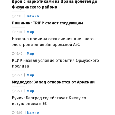
Дрон с наркотиками из Ирана долетел до
Физулинского района
Важно
17:10
Пашинян: TRIPP станет следующим
Мир
17:00
Названа причина отключения внешнего
электропитания Запорожской АЭС
Мир
16:40
КСИР назвал условие открытия Ормузского
пролива
Мир
16:27
Медведев: Запад отвернется от Армении
Мир
16:23
Вучич: Белград содействует Киеву со
вступлением в ЕС
Важно
16:09