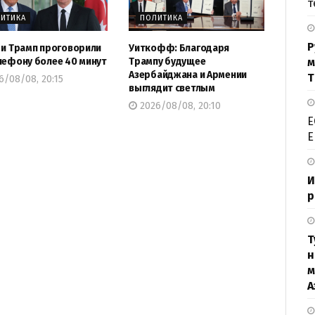
т
ИТИКА
ПОЛИТИКА
Р
 и Трамп проговорили
Уиткофф: Благодаря
м
лефону более 40 минут
Трампу будущее
Азербайджана и Армении
Т
/08/08, 20:15
выглядит светлым
2026/08/08, 20:10
Е
Е
И
р
Т
н
м
А