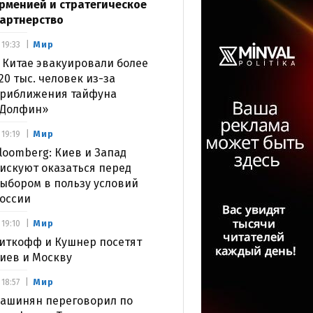
рменией и стратегическое
артнерство
Мир
19:33
 Китае эвакуировали более
20 тыс. человек из-за
риближения тайфуна
Долфин»
Мир
19:19
loomberg: Киев и Запад
искуют оказаться перед
ыбором в пользу условий
оссии
Мир
19:10
иткофф и Кушнер посетят
иев и Москву
Мир
18:57
ашинян переговорил по