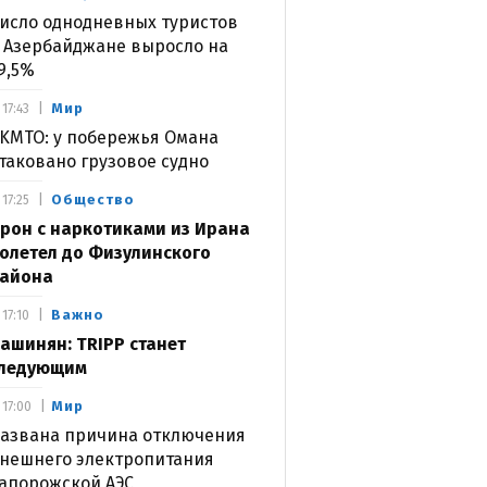
исло однодневных туристов
 Азербайджане выросло на
9,5%
Мир
17:43
KMTO: у побережья Омана
таковано грузовое судно
Общество
17:25
рон с наркотиками из Ирана
олетел до Физулинского
айона
Важно
17:10
ашинян: TRIPP станет
ледующим
Мир
17:00
азвана причина отключения
нешнего электропитания
апорожской АЭС