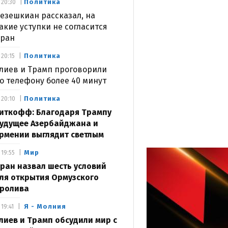
Политика
20:30
езешкиан рассказал, на
акие уступки не согласится
ран
Политика
20:15
лиев и Трамп проговорили
о телефону более 40 минут
Политика
20:10
иткофф: Благодаря Трампу
удущее Азербайджана и
рмении выглядит светлым
Мир
19:55
ран назвал шесть условий
ля открытия Ормузского
ролива
Я - Молния
19:41
лиев и Трамп обсудили мир с