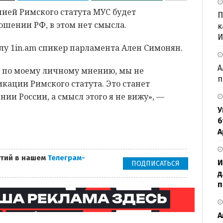
ией Римского статута МУС будет
П
шении РФ, в этом нет смысла.
к
И
лу 1in.am спикер парламента Ален Симонян.
А
, по моему личному мнению, мы не
п
кации Римского статута. Это станет
и России, а смысл этого я не вижу», —
У
б
А
тий в нашем
Телеграм-
И
ПОДПИСАТЬСЯ
д
п
А