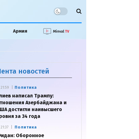
Армия
Лента новостей
Политика
21:59
лиев написал Трампу:
тношения Азербайджана и
ША достигли наивысшего
ровня за 34 года
Политика
21:37
идан: Оборонное