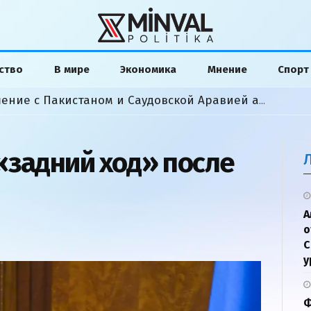
ство
В мире
Экономика
Мнение
Спорт
Фидан: Оборонное соглашение с Пакистаном и Саудовской Аравией аналогично 5-ой статье НАТО
«задний ход» после
А
о
С
у
Ф