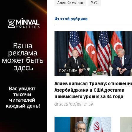
Ален Симонян
МУС
Из этой
рубрики
ПОЛИТИКА
Алиев написал Трампу: отношени
Азербайджана и США достигли
наивысшего уровня за 34 года
2026/08/08, 21:59