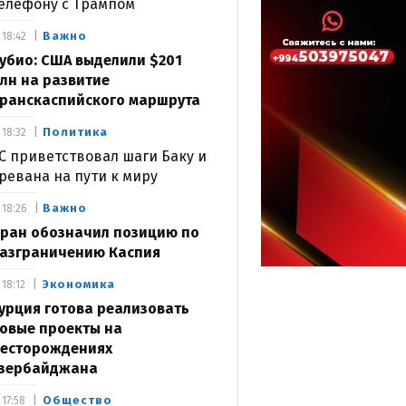
елефону с Трампом
Важно
18:42
убио: США выделили $201
лн на развитие
ранскаспийского маршрута
Политика
18:32
С приветствовал шаги Баку и
ревана на пути к миру
Важно
18:26
ран обозначил позицию по
азграничению Каспия
Экономика
18:12
урция готова реализовать
овые проекты на
есторождениях
зербайджана
Общество
17:58