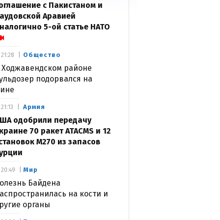
оглашение с Пакистаном и
аудовской Аравией
налогично 5-ой статье НАТО
Общество
21:28
 Ходжавендском районе
ульдозер подорвался на
ине
Армия
21:13
ША одобрили передачу
краине 70 ракет ATACMS и 12
становок M270 из запасов
урции
Мир
20:49
олезнь Байдена
аспространилась на кости и
ругие органы