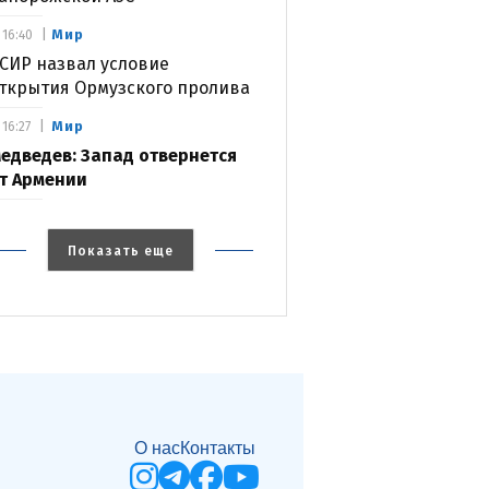
Мир
16:40
СИР назвал условие
ткрытия Ормузского пролива
Мир
16:27
едведев: Запад отвернется
т Армении
Показать еще
О нас
Контакты