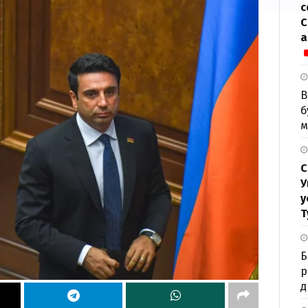
с
С
а
В
б
м
С
У
у
Т
Б
р
д