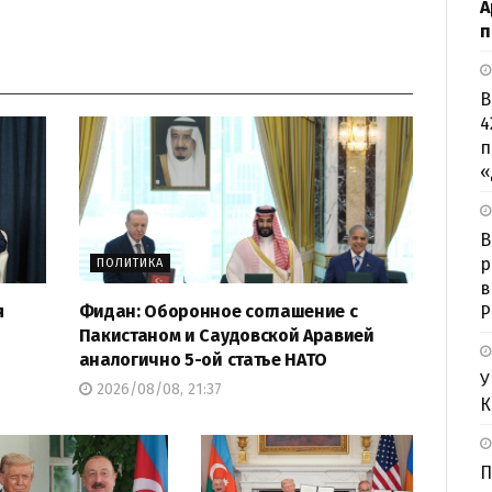
А
п
В
4
п
«
B
р
ПОЛИТИКА
в
я
Фидан: Оборонное соглашение с
Р
Пакистаном и Саудовской Аравией
аналогично 5-ой статье НАТО
У
2026/08/08, 21:37
К
П