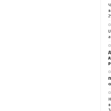
Ч
в
2
U
а
Д
д
р
П
с
Н
в
З