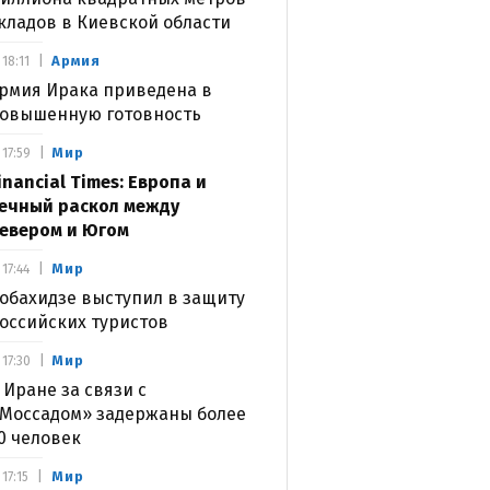
кладов в Киевской области
Армия
18:11
рмия Ирака приведена в
овышенную готовность
Мир
17:59
inancial Times: Европа и
ечный раскол между
евером и Югом
Мир
17:44
обахидзе выступил в защиту
оссийских туристов
Мир
17:30
 Иране за связи с
Моссадом» задержаны более
0 человек
Мир
17:15