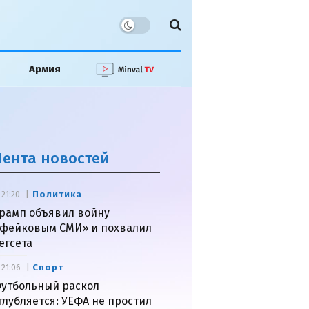
Армия
Лента новостей
Политика
21:20
рамп объявил войну
фейковым СМИ» и похвалил
егсета
Спорт
21:06
утбольный раскол
глубляется: УЕФА не простил