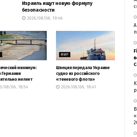
Израиль ищут новую формулу
с
безопасности
2026/08/06, 19:46
А
п
F
Р
МИР
в
С
ический минимум:
Швеция передала Украине
в Германии
судно из российского
ительно мелеет
«теневого флота»
К
6/08/06, 18:54
2026/08/06, 18:41
р
В
«
2