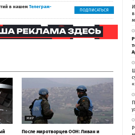
И
тий в нашем
Телеграм-
ПОДПИСАТЬСЯ
в
м
Р
т
А
Ш
с
«
П
у
МИР
Р
ый
После миротворцев ООН: Ливан и
м