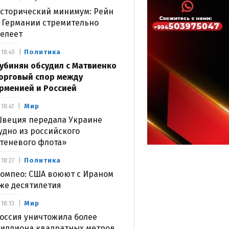
сторический минимум: Рейн
 Германии стремительно
елеет
Политика
18:45
убинян обсудил с Матвиенко
орговый спор между
рменией и Россией
Мир
18:41
веция передала Украине
удно из российского
теневого флота»
Политика
18:27
омпео: США воюют с Ираном
же десятилетия
Мир
18:13
оссия уничтожила более
иллиона квадратных метров