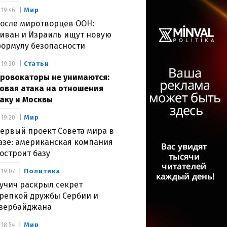
Мир
19:46
осле миротворцев ООН:
иван и Израиль ищут новую
ормулу безопасности
Статьи
19:30
ровокаторы не унимаются:
овая атака на отношения
аку и Москвы
Мир
19:20
ервый проект Совета мира в
азе: американская компания
остроит базу
Политика
19:07
учич раскрыл секрет
репкой дружбы Сербии и
зербайджана
Мир
18:54