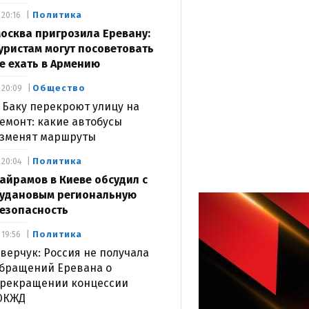
Политика
20:16
осква пригрозила Еревану:
уристам могут посоветовать
е ехать в Армению
Общество
20:09
 Баку перекроют улицу на
емонт: какие автобусы
зменят маршруты
Политика
20:04
айрамов в Киеве обсудил с
удановым региональную
езопасность
Политика
19:56
верчук: Россия не получала
бращений Еревана о
рекращении концессии
ЮКЖД