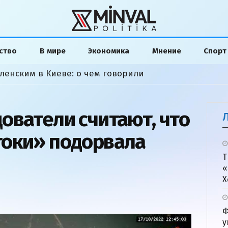
ство
В мире
Экономика
Мнение
Спорт
ленским в Киеве: о чем говорили
ователи считают, что
токи» подорвала
Т
«
Х
Ф
у