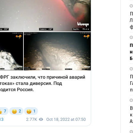
П
Л
ф
П
н
Б
П
Г
п
В
к
А