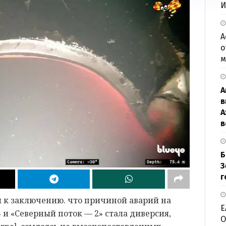
И
А
о
м
А
в
А
в
Б
З
г
 к заключению. что причиной аварий на
Е
 и «Северный поток — 2» стала диверсия,
О