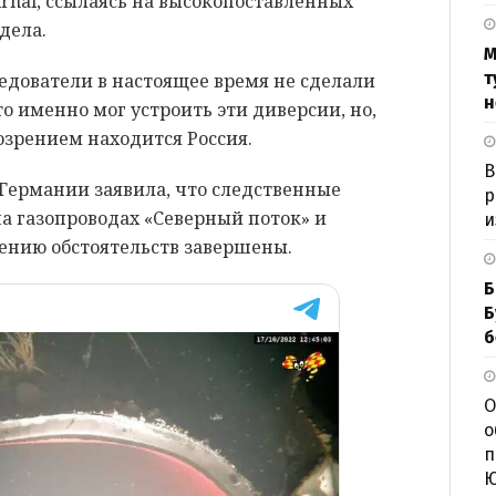
ournal, ссылаясь на высокопоставленных
дела.
М
т
ледователи в настоящее время не сделали
н
о именно мог устроить эти диверсии, но,
озрением находится Россия.
В
Германии заявила, что следственные
р
а газопроводах «Северный поток» и
и
нению обстоятельств завершены.
Б
Б
б
О
о
п