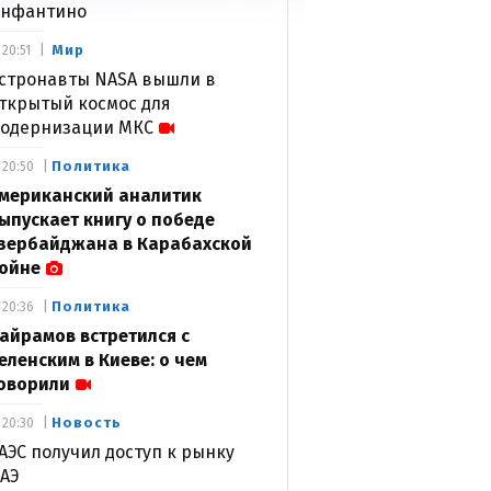
нфантино
Мир
20:51
стронавты NASA вышли в
ткрытый космос для
одернизации МКС
Политика
20:50
мериканский аналитик
ыпускает книгу о победе
зербайджана в Карабахской
ойне
Политика
20:36
айрамов встретился с
еленским в Киеве: о чем
оворили
Новость
20:30
АЭС получил доступ к рынку
АЭ