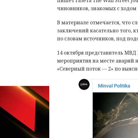
пишет газета The Wall Street J
чиновников, знакомых с ходом 
В материале отмечается, что с
заключений касательно того, кт
по словам источников, под под
14 октября представитель МВД 
мероприятия на месте аварий н
«Северный поток — 2» по выяс