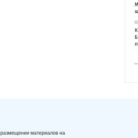
М
ш
К
Б
п
ри размещении материалов на