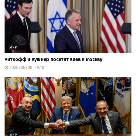
МИР
Уиткофф и Кушнер посетят Киев и Москву
2026/08/08, 19:10
МИР