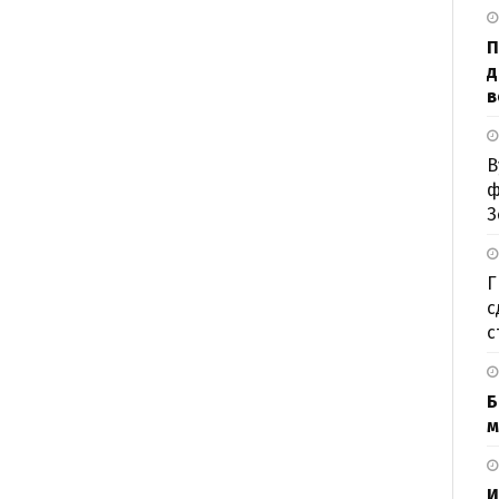
П
д
в
В
ф
З
Г
с
с
Б
м
И