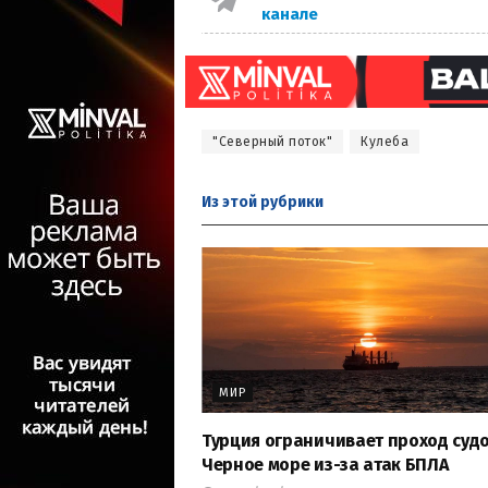
канале
"Северный поток"
Кулеба
Из этой
рубрики
МИР
Турция ограничивает проход судо
Черное море из-за атак БПЛА