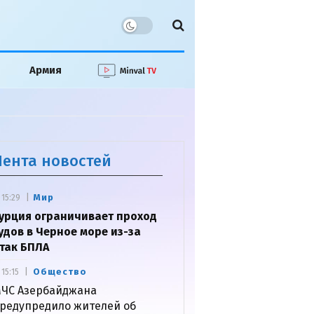
Армия
Лента новостей
Мир
15:29
урция ограничивает проход
удов в Черное море из-за
так БПЛА
Общество
15:15
ЧС Азербайджана
редупредило жителей об