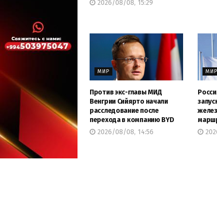
2026/08/08, 15:29
МИР
МИ
Против экс-главы МИД
Росси
Венгрии Сийярто начали
запус
расследование после
желе
перехода в компанию BYD
марш
2026/08/08, 14:56
202