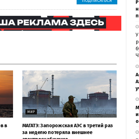
ПОДПИСАТЬСЯ
P
н
п
У
р
б
Ч
А
А
у
М
МИР
и
о
в в
МАГАТЭ: Запорожская АЭС в третий раз
за неделю потеряла внешнее