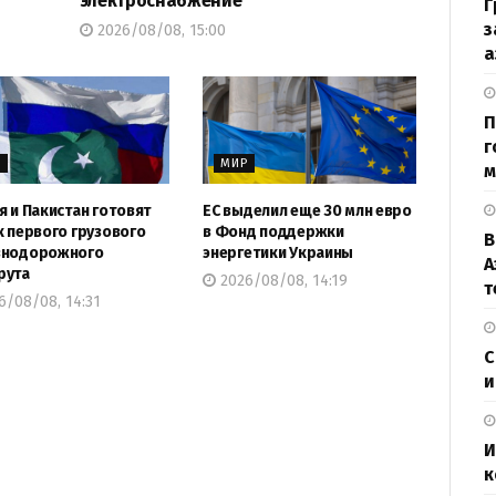
электроснабжение
Г
з
2026/08/08, 15:00
а
П
г
Р
МИР
м
я и Пакистан готовят
ЕС выделил еще 30 млн евро
к первого грузового
в Фонд поддержки
В
знодорожного
энергетики Украины
А
рута
2026/08/08, 14:19
т
6/08/08, 14:31
С
и
И
к