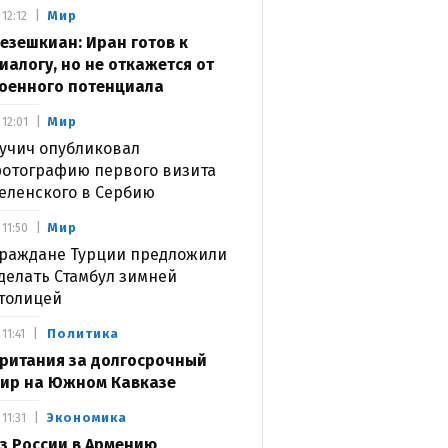
Мир
12:12
езешкиан: Иран готов к
иалогу, но не откажется от
оенного потенциала
Мир
12:01
учич опубликовал
отографию первого визита
еленского в Сербию
Мир
11:50
раждане Турции предложили
делать Стамбул зимней
толицей
Политика
11:41
ритания за долгосрочный
ир на Южном Кавказе
Экономика
11:31
з России в Армению