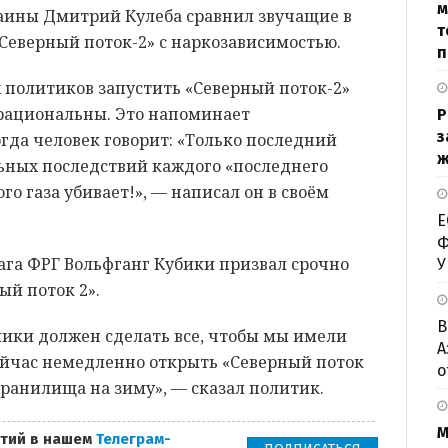
м
аины Дмитрий Кулеба сравнил звучащие в
т
Северный поток-2» с наркозависимостью.
п
политиков запустить «Северный поток-2»
ррациональны. Это напоминает
Р
з
гда человек говорит: «Только последний
ж
льных последствий каждого «последнего
го газа убивает!», — написал он в своём
Е
Ф
ага ФРГ Вольфганг Кубики призвал срочно
У
ый поток 2».
В
ки должен сделать все, чтобы мы имели
А
йчас немедленно открыть «Северный поток
о
хранилища на зиму», — сказал политик.
М
тий в нашем
Телеграм-