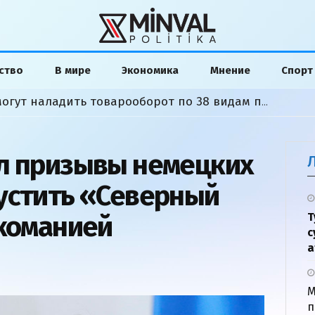
ство
В мире
Экономика
Мнение
Спорт
Азербайджан и Армения могут наладить товарооборот по 38 видам продукции
л призывы немецких
устить «Северный
ркоманией
Т
с
а
М
п