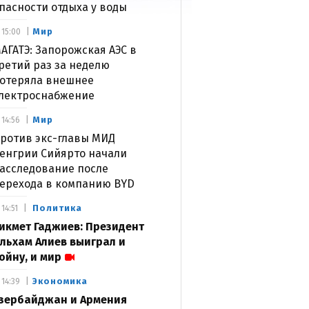
пасности отдыха у воды
Мир
15:00
АГАТЭ: Запорожская АЭС в
ретий раз за неделю
отеряла внешнее
лектроснабжение
Мир
14:56
ротив экс-главы МИД
енгрии Сийярто начали
асследование после
ерехода в компанию BYD
Политика
14:51
икмет Гаджиев: Президент
льхам Алиев выиграл и
ойну, и мир
Экономика
14:39
зербайджан и Армения