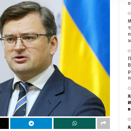
о
М
т
п
э
П
В
р
п
Х
И
в
А