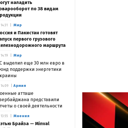
огут наладить
оварооборот по 38 видам
родукции
Мир
14:31
оссия и Пакистан готовят
апуск первого грузового
елезнодорожного маршрута
Мир
14:19
С выделил еще 30 млн евро в
онд поддержки энергетики
краины
Армия
14:09
оенные атташе
зербайджана представили
тчеты о своей деятельности
Мнения
13:55
этью Брайза — Minval