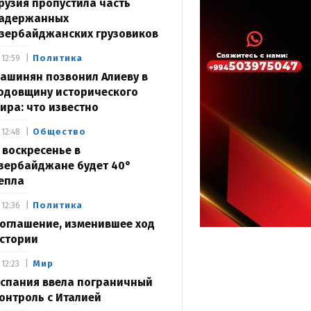
рузия пропустила часть
адержанных
зербайджанских грузовиков
Политика
12:59
ашинян позвонил Алиеву в
одовщину исторического
ира: что известно
Общество
12:48
 воскресенье в
зербайджане будет 40°
епла
Политика
12:36
оглашение, изменившее ход
стории
Мир
12:23
спания ввела пограничный
онтроль с Италией