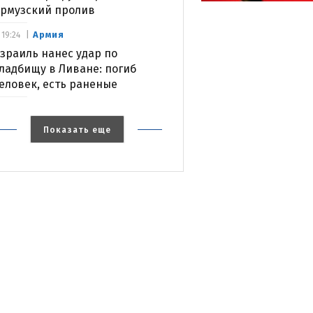
рмузский пролив
Армия
19:24
зраиль нанес удар по
ладбищу в Ливане: погиб
еловек, есть раненые
Показать еще