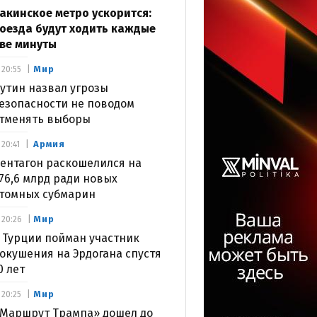
акинское метро ускорится:
оезда будут ходить каждые
ве минуты
Мир
20:55
утин назвал угрозы
езопасности не поводом
тменять выборы
Армия
20:41
ентагон раскошелился на
76,6 млрд ради новых
томных субмарин
Мир
20:26
 Турции пойман участник
окушения на Эрдогана спустя
0 лет
Мир
20:25
Маршрут Трампа» дошел до