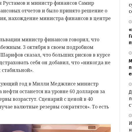
 Рустамов и министр финансов Самир
с
ансовых отчетов и было принято решение о
с
ния, нахождение министра финансов в центре
«
Г
альвации министр финансов говорил, что
п
бежным. 3 октября в своем подробном
 Шарифов сказал, что больших рисков в курсе
М
страховать себя он добавил, что «никогда не
п
я стабильной».
е
едующий год в Милли Меджлисе министр
а нефти останется на уровне 60 долларов за
Д
рвы возрастут. Сценарий с ценой в 40
п
с
случае валютные резервы сократятся». То есть
И
н