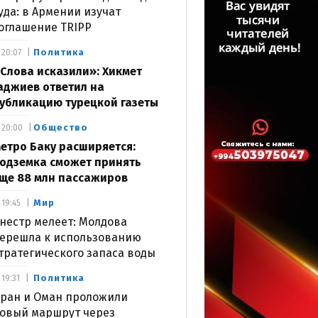
уда: в Армении изучат
оглашение TRIPP
Политика
20:07
Слова исказили»: Хикмет
аджиев ответил на
убликацию турецкой газеты
Общество
20:00
етро Баку расширяется:
одземка сможет принять
ще 88 млн пассажиров
Мир
19:45
нестр мелеет: Молдова
ерешла к использованию
тратегического запаса воды
Политика
19:31
ран и Оман проложили
овый маршрут через