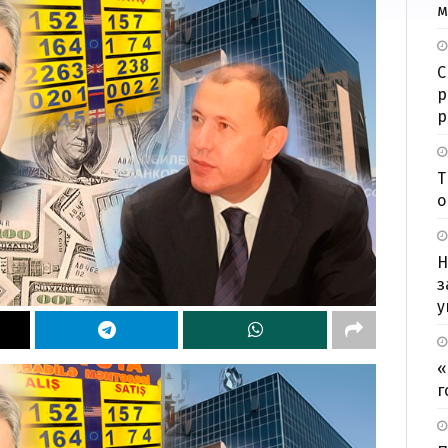
м
С
р
р
Т
о
Н
з
у
«
г