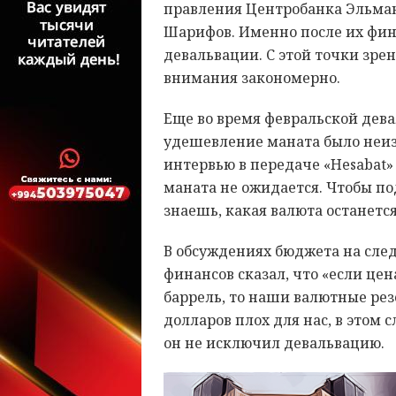
правления Центробанка Эльман
Шарифов. Именно после их фин
девальвации. С этой точки зре
внимания закономерно.
Еще во время февральской дев
удешевление маната было неиз
интервью в передаче «Hesabat»
маната не ожидается. Чтобы под
знаешь, какая валюта останетс
В обсуждениях бюджета на сл
финансов сказал, что «если цен
баррель, то наши валютные резе
долларов плох для нас, в этом 
он не исключил девальвацию.