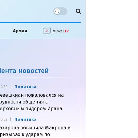
Армия
Лента новостей
Политика
0:59
езешкиан пожаловался на
рудности общения с
ерховным лидером Ирана
Политика
0:53
ахарова обвинила Макрона в
ризывах к ударам по