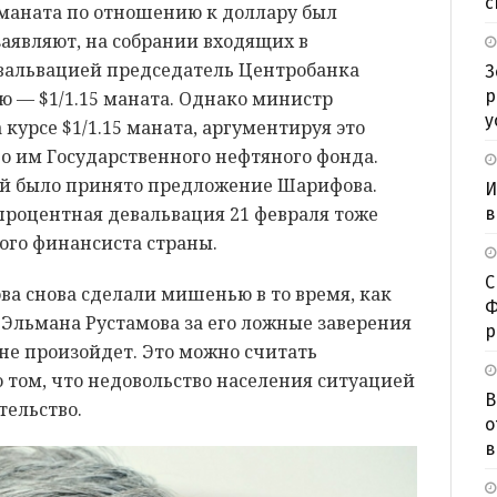
с
 маната по отношению к доллару был
 заявляют, на собрании входящих в
вальвацией председатель Центробанка
З
р
 — $1/1.15 маната. Однако министр
у
курсе $1/1.15 маната, аргументируя это
о им Государственного нефтяного фонда.
й было принято предложение Шарифова.
И
процентная девальвация 21 февраля тоже
в
ого финансиста страны.
С
а снова сделали мишенью в то время, как
Ф
 Эльмана Рустамова за его ложные заверения
р
 не произойдет. Это можно считать
 том, что недовольство населения ситуацией
В
тельство.
о
в