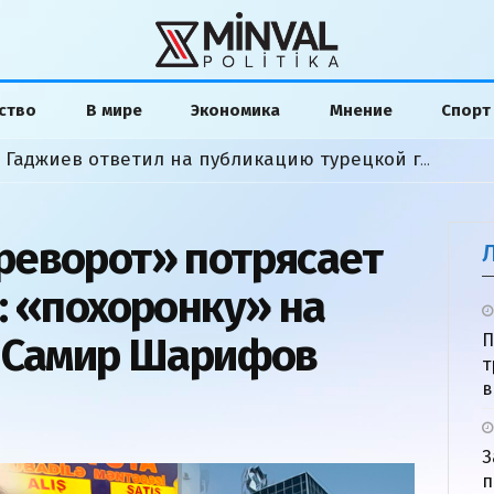
ство
В мире
Экономика
Мнение
Спорт
США неожиданно ослабили санкции против связанной с Ираном авиакомпании
«Слова исказили»: Хикмет Гаджиев ответил на публикацию турецкой газеты
реворот» потрясает
: «похоронку» на
л Самир Шарифов
П
т
в
З
п