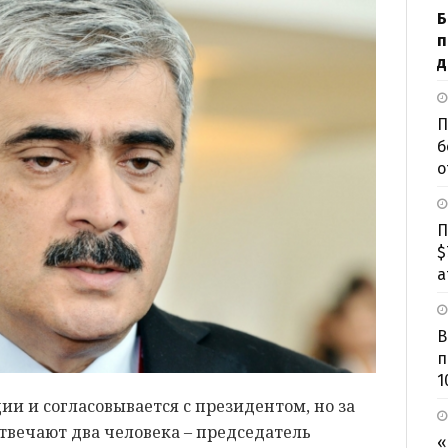
Б
п
д
П
б
о
П
$
а
В
п
1
ции и согласовывается с президентом, но за
твечают два человека – председатель
«