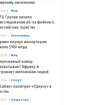
ирному населению
Мир
0:41
ГБ Грузии начала
асследование из-за фейков о
оссийских туристах
Экономика
0:19
рамп вернул импортерам
коло $100 млрд
Мир
23:59
еуязвимый комар
ахватывает Африку и
грожает миллионам людей
Спорт
23:44
Сабах» проиграл «Орхусу» в
остях
Общество
23:31