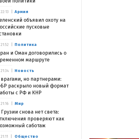
воей политики
Армия
22:13
еленский объявил охоту на
оссийские пусковые
становки
Политика
21:52
ран и Оман договорились о
ременном маршруте
Новость
21:34
 врагами, но партнерами:
БР раскрыло новый формат
аботы с РФ и КНР
Мир
21:16
 Грузии снова нет света:
тключения проверяют как
озможный саботаж
Общество
21:11