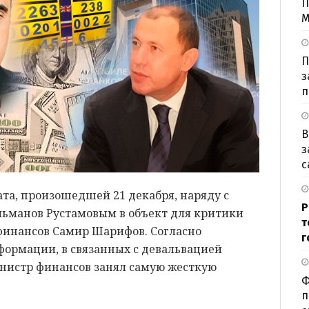
П
М
П
з
п
В
з
с
та, произошедшей 21 декабря, наряду с
Р
ьманов Рустамовым в объект для критики
т
финансов Самир Шарифов. Согласно
г
ормации, в связанных с девальвацией
нистр финансов занял самую жесткую
Ф
п