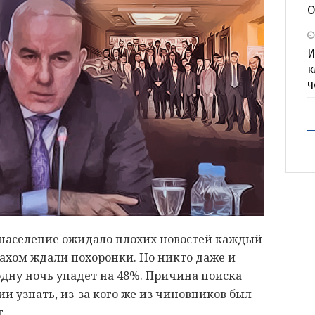
О
И
к
ч
 население ожидало плохих новостей каждый
трахом ждали похоронки. Но никто даже и
 одну ночь упадет на 48%. Причина поиска
и узнать, из-за кого же из чиновников был
.