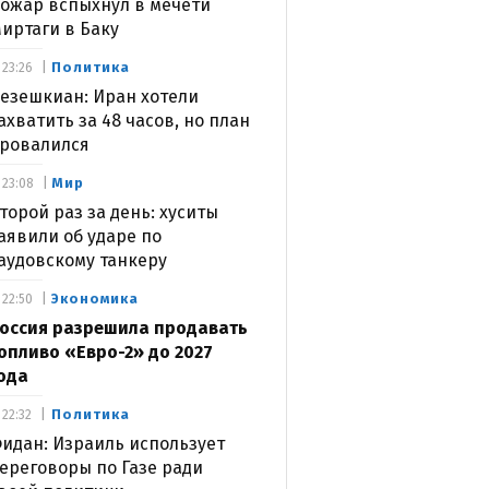
ожар вспыхнул в мечети
иртаги в Баку
Политика
23:26
езешкиан: Иран хотели
ахватить за 48 часов, но план
ровалился
Мир
23:08
торой раз за день: хуситы
аявили об ударе по
аудовскому танкеру
Экономика
22:50
оссия разрешила продавать
опливо «Евро-2» до 2027
ода
Политика
22:32
идан: Израиль использует
ереговоры по Газе ради