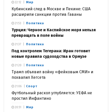
Мир
22:12
Кубинский след в Москве и Пекине: США
расширили санкции против Гаваны
Политика
21:53
Турция: Черное и Каспийское моря нельзя
превращать в поле войны
Политика
21:37
Под контролем Тегерана: Иран готовит
новые правила судоходства в Ормузе
Политика
21:20
Трамп объявил войну «фейковым СМИ» и
похвалил Хегсета
Спорт
21:06
Футбольный раскол углубляется: УЕФА не
простил Инфантино
Мир
20:51