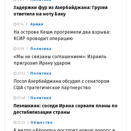
Задержки фур из Азербайджана: Грузия
ответила на ноту Баку
Армия
0:14
На острове Кешм прогремели два взрыва:
КСИР проводит операцию
Политика
0:09
«Мы не связаны соглашением»: Израиль
пригрозил Ирану ударом
Политика
23:53
Посол Азербайджана обсудил с сенатором
США стратегическое партнерство
Политика
23:40
Пезешкиан: соседи Ирана сорвали планы по
дестабилизации страны
Общество
23:23
К метро «Кёроглу» построят новую дорогу: в