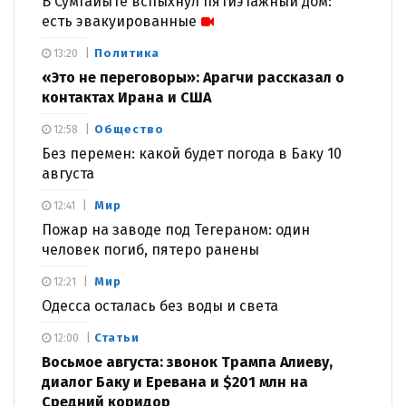
В Сумгайыте вспыхнул пятиэтажный дом:
есть эвакуированные
Политика
13:20
«Это не переговоры»: Арагчи рассказал о
контактах Ирана и США
Общество
12:58
Без перемен: какой будет погода в Баку 10
августа
Мир
12:41
Пожар на заводе под Тегераном: один
человек погиб, пятеро ранены
Мир
12:21
Одесса осталась без воды и света
Статьи
12:00
Восьмое августа: звонок Трампа Алиеву,
диалог Баку и Еревана и $201 млн на
Средний коридор