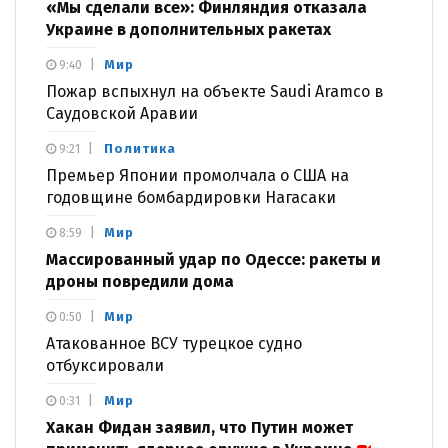
«Мы сделали все»: Финляндия отказала
Украине в дополнительных ракетах
Мир
9:40
Пожар вспыхнул на объекте Saudi Aramco в
Саудовской Аравии
Политика
9:21
Премьер Японии промолчала о США на
годовщине бомбардировки Нагасаки
Мир
8:59
Массированный удар по Одессе: ракеты и
дроны повредили дома
Мир
0:50
Атакованное ВСУ турецкое судно
отбуксировали
Мир
0:31
Хакан Фидан заявил, что Путин может