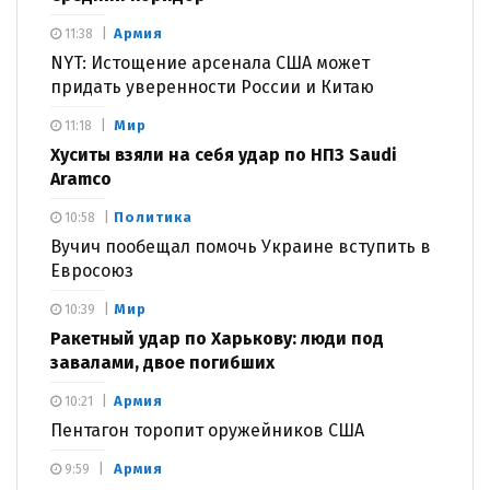
Армия
11:38
NYT: Истощение арсенала США может
придать уверенности России и Китаю
Мир
11:18
Хуситы взяли на себя удар по НПЗ Saudi
Aramco
Политика
10:58
Вучич пообещал помочь Украине вступить в
Евросоюз
Мир
10:39
Ракетный удар по Харькову: люди под
завалами, двое погибших
Армия
10:21
Пентагон торопит оружейников США
Армия
9:59