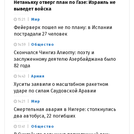
Нетаньяху отверг план по Газе: Израиль не
выведет войска
Мир
15:21
Фейерверк пошел не по плану: в Испании
пострадали 27 человек
Общество
14:59
Скончался Чингиз Алиоглу: поэту и
заслуженному деятелю Азербайджана было
82 года
Армия
14:43
Хуситы заявили о масштабном ракетном
ударе по силам Саудовской Аравии
Мир
14:21
Смертельная авария в Нигере: столкнулись
два автобуса, 22 погибших
Общество
13:41