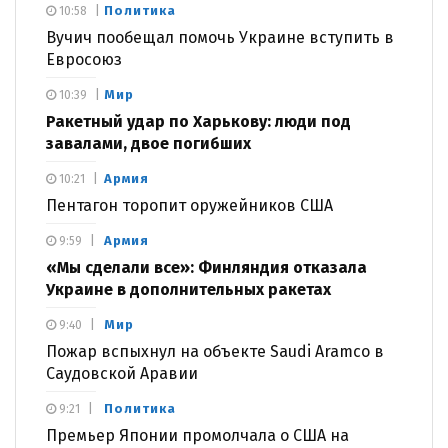
Политика
10:58
Вучич пообещал помочь Украине вступить в
Евросоюз
Мир
10:39
Ракетный удар по Харькову: люди под
завалами, двое погибших
Армия
10:21
Пентагон торопит оружейников США
Армия
9:59
«Мы сделали все»: Финляндия отказала
Украине в дополнительных ракетах
Мир
9:40
Пожар вспыхнул на объекте Saudi Aramco в
Саудовской Аравии
Политика
9:21
Премьер Японии промолчала о США на