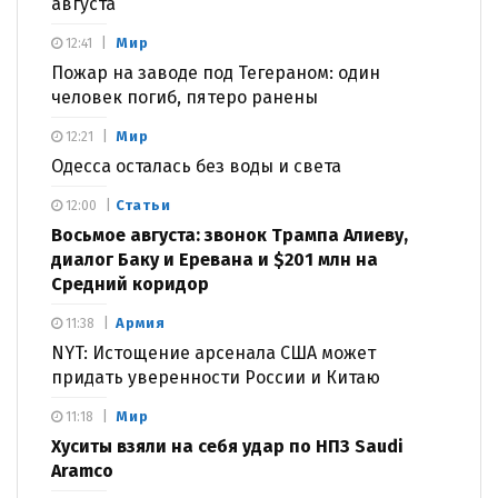
августа
Мир
12:41
Пожар на заводе под Тегераном: один
человек погиб, пятеро ранены
Мир
12:21
Одесса осталась без воды и света
Статьи
12:00
Восьмое августа: звонок Трампа Алиеву,
диалог Баку и Еревана и $201 млн на
Средний коридор
Армия
11:38
NYT: Истощение арсенала США может
придать уверенности России и Китаю
Мир
11:18
Хуситы взяли на себя удар по НПЗ Saudi
Aramco