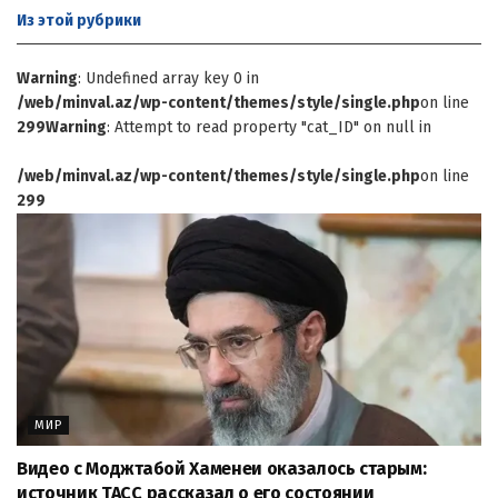
Из этой
рубрики
Warning
: Undefined array key 0 in
/web/minval.az/wp-content/themes/style/single.php
on line
299
Warning
: Attempt to read property "cat_ID" on null in
/web/minval.az/wp-content/themes/style/single.php
on line
299
МИР
Видео с Моджтабой Хаменеи оказалось старым:
источник ТАСС рассказал о его состоянии