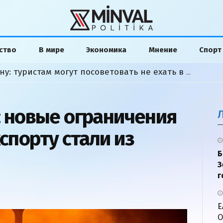
ство
В мире
Экономика
Мнение
Спорт
Москва пригрозила Еревану: туристам могут посоветовать не ехать в Армению
s: новые ограничения
кспорту стали из
Б
З
г
Е
О