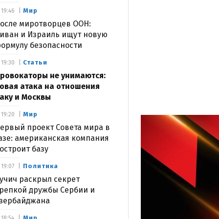
Мир
19:46
осле миротворцев ООН:
иван и Израиль ищут новую
ормулу безопасности
Статьи
19:30
ровокаторы не унимаются:
овая атака на отношения
аку и Москвы
Мир
19:20
ервый проект Совета мира в
азе: американская компания
остроит базу
Политика
19:07
учич раскрыл секрет
репкой дружбы Сербии и
зербайджана
Мир
18:54