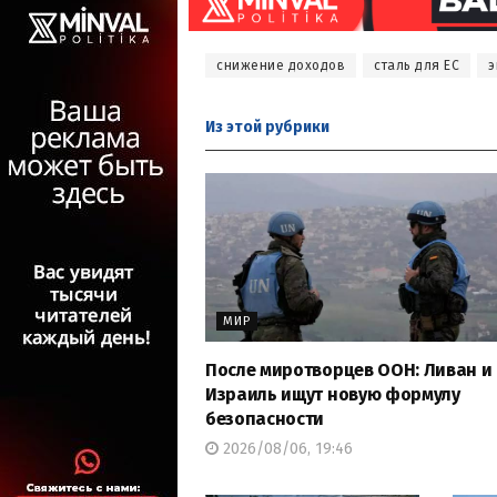
снижение доходов
сталь для ЕС
э
Из этой
рубрики
МИР
После миротворцев ООН: Ливан и
Израиль ищут новую формулу
безопасности
2026/08/06, 19:46