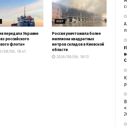
м
с
Р
МИР
А
п
я передала Украине
Россия уничтожила более
 из российского
миллиона квадратных
вого флота»
метров складов в Киевской
F
области
6/08/06, 18:41
в
2026/08/06, 18:13
С
К
р
В
«
2