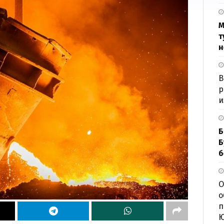
М
т
н
В
р
и
Б
Б
б
О
о
п