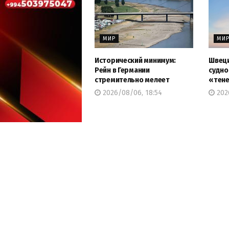
МИР
МИ
Исторический минимум:
Швеци
Рейн в Германии
судно
стремительно мелеет
«тене
2026/08/06, 18:54
202