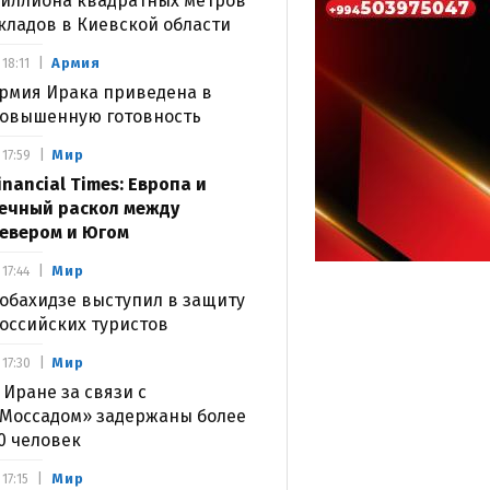
иллиона квадратных метров
кладов в Киевской области
Армия
18:11
рмия Ирака приведена в
овышенную готовность
Мир
17:59
inancial Times: Европа и
ечный раскол между
евером и Югом
Мир
17:44
обахидзе выступил в защиту
оссийских туристов
Мир
17:30
 Иране за связи с
Моссадом» задержаны более
0 человек
Мир
17:15