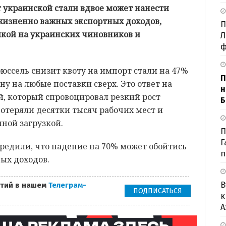
 украинской стали вдвое может нанести
жизненно важных экспортных доходов,
П
ылкой на украинских чиновников и
Л
ф
рюссель снизит квоту на импорт стали на 47%
П
у на любые поставки сверх. Это ответ на
н
, который спровоцировал резкий рост
Б
отеряли десятки тысяч рабочих мест и
ной загрузкой.
П
Г
едили, что падение на 70% может обойтись
п
ых доходов.
В
тий в нашем
Телеграм-
ПОДПИСАТЬСЯ
к
А