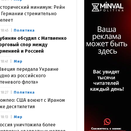
сторический минимум: Рейн
 Германии стремительно
елеет
Политика
18:45
убинян обсудил с Матвиенко
орговый спор между
рменией и Россией
Мир
18:41
веция передала Украине
удно из российского
теневого флота»
Политика
18:27
омпео: США воюют с Ираном
же десятилетия
Мир
18:13
оссия уничтожила более