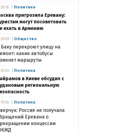
Политика
20:16
осква пригрозила Еревану:
уристам могут посоветовать
е ехать в Армению
Общество
20:09
 Баку перекроют улицу на
емонт: какие автобусы
зменят маршруты
Политика
20:04
айрамов в Киеве обсудил с
удановым региональную
езопасность
Политика
19:56
верчук: Россия не получала
бращений Еревана о
рекращении концессии
ЮКЖД