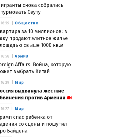
игранты снова собрались
турмовать Сеуту
Общество
16:59
вартира за 10 миллионов: в
аку продают элитное жилье
лощадью свыше 1000 кв.м
Армия
16:58
oreign Affairs: Война, которую
ожет выбрать Китай
Мир
16:39
оссия выдвинула жесткие
бвинения против Армении
Мир
16:27
рамп спас ребенка от
адения со сцены и пошутил
ро Байдена