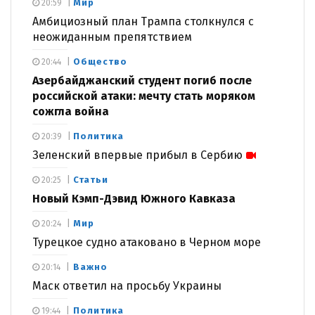
Мир
20:59
Амбициозный план Трампа столкнулся с
неожиданным препятствием
Общество
20:44
Азербайджанский студент погиб после
российской атаки: мечту стать моряком
сожгла война
Политика
20:39
Зеленский впервые прибыл в Сербию
Статьи
20:25
Новый Кэмп-Дэвид Южного Кавказа
Мир
20:24
Турецкое судно атаковано в Черном море
Важно
20:14
Маск ответил на просьбу Украины
Политика
19:44