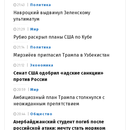
Политика
21:43
Навроцкий выдвинул Зеленскому
ультиматум
Мир
21:29
Рубио раскрыл планы США по Кубе
Политика
21:14
Мирзиёев пригласил Трампа в Узбекистан
Экономика
21:12
Сенат США одобрил «адские санкции»
против России
Мир
20:59
Амбициозный план Трампа столкнулся с
неожиданным препятствием
Общество
20:44
Азербайджанский студент погиб после
российской атаки: мечту стать моряком