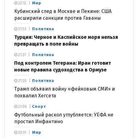
Мир
22:12
Кубинский след в Москве и Пекине: США
расширили санкции против Гаваны
Политика
21:53
Турция: Черное и Каспийское моря нельзя
превращать в поле войны
Политика
21:37
Под контролем Тегерана: Иран готовит
новые правила судоходства в Ормузе
Политика
21:20
Трамп объявил войну «фейковым СМИ» и
похвалил Хегсета
Спорт
21:06
Футбольный раскол углубляется: УЕФА не
простил Инфантино
Мир
20:51