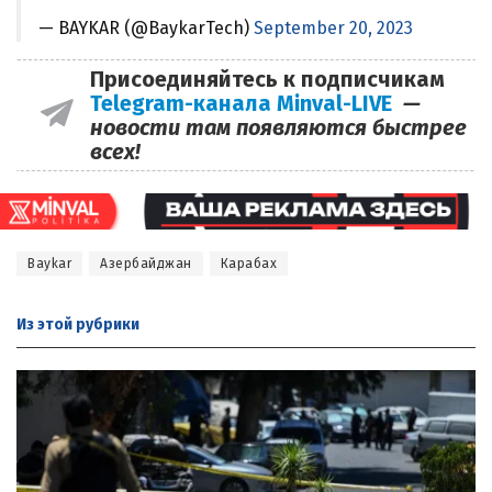
— BAYKAR (@BaykarTech)
September 20, 2023
Присоединяйтесь к подписчикам
Telegram-канала Minval-LIVE
—
новости там появляются быстрее
всех!
Baykar
Азербайджан
Карабах
Из этой
рубрики