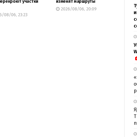
перекроют участки
изменят маршруты
Т
2026/08/06, 20:09
и
/08/06, 23:23
с
с
У
W
«
о
р
Я
Т
п