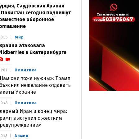
урция, Саудовская Аравия
 Пакистан сегодня подпишут
овместное оборонное
оглашение
Мир
8:36
краина атаковала
ildberries в Екатеринбурге
Политика
1:01
Нам они тоже нужны»: Трамп
бъяснил нежелание отдавать
акеты Украине
Политика
0:48
дерный Иран и конец мира:
рамп выступил с жестким
редупреждением
Армия
0:45