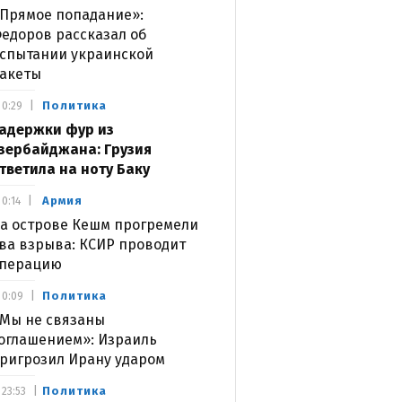
Прямое попадание»:
едоров рассказал об
спытании украинской
акеты
Политика
0:29
адержки фур из
зербайджана: Грузия
тветила на ноту Баку
Армия
0:14
а острове Кешм прогремели
ва взрыва: КСИР проводит
перацию
Политика
0:09
Мы не связаны
оглашением»: Израиль
ригрозил Ирану ударом
Политика
23:53