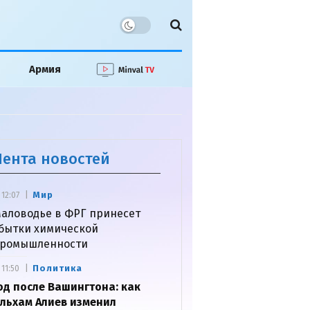
Армия
Лента новостей
Мир
12:07
аловодье в ФРГ принесет
бытки химической
ромышленности
Политика
11:50
од после Вашингтона: как
льхам Алиев изменил