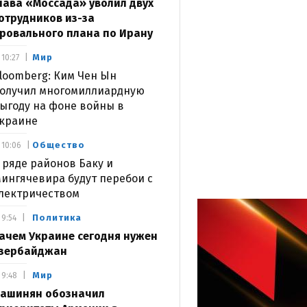
лава «Моссада» уволил двух
отрудников из-за
ровального плана по Ирану
Мир
10:27
loomberg: Ким Чен Ын
олучил многомиллиардную
ыгоду на фоне войны в
краине
Общество
10:06
 ряде районов Баку и
ингячевира будут перебои с
лектричеством
Политика
9:54
ачем Украине сегодня нужен
зербайджан
Мир
9:48
ашинян обозначил