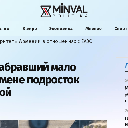
ство
В мире
Экономика
Мнение
Спорт
ритеты Армении в отношениях с ЕАЭС
набравший мало
амене подросток
бой
М
у
п
Г
И