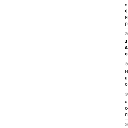
«
Ф
и
р
З
А
о
Н
д
о
«
с
п