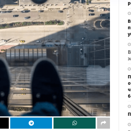
р
В
п
у
В
э
П
о
ч
б
П