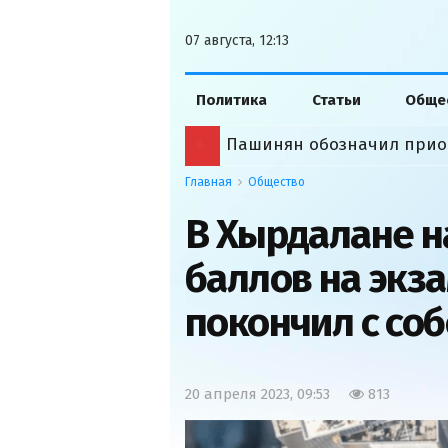
07 августа, 12:13
Политика
Статьи
Обще
Пашинян обозначил прио
Главная
Общество
В Хырдалане 
баллов на экз
покончил с со
20 апреля 2023, 09:53
813