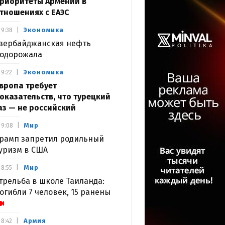
риоритеты Армении в
тношениях с ЕАЭС
Экономика
9:38
зербайджанская нефть
одорожала
Экономика
9:22
вропа требует
оказательств, что турецкий
аз — не российский
Мир
9:08
рамп запретил родильный
уризм в США
Мир
8:55
трельба в школе Таиланда:
огибли 7 человек, 15 ранены
Армия
8:42