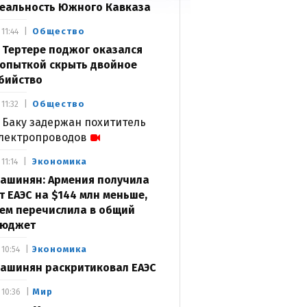
еальность Южного Кавказа
Общество
11:44
 Тертере поджог оказался
опыткой скрыть двойное
бийство
Общество
11:32
 Баку задержан похититель
лектропроводов
Экономика
11:14
ашинян: Армения получила
т ЕАЭС на $144 млн меньше,
ем перечислила в общий
юджет
Экономика
10:54
ашинян раскритиковал ЕАЭС
Мир
10:36