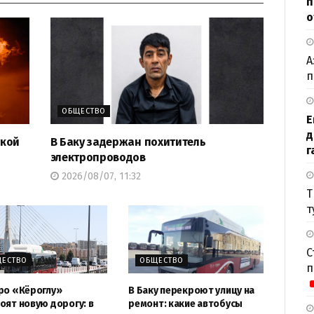
п
о
А
п
ОБЩЕСТВО
Е
д
ткой
В Баку задержан похититель
г
электропроводов
2026/08/07, 11:32
Т
т
С
ЕСТВО
ОБЩЕСТВО
п
ро «Кёроглу»
В Баку перекроют улицу на
оят новую дорогу: в
ремонт: какие автобусы