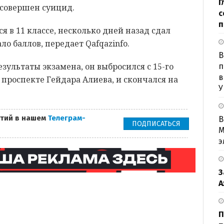
Г
совершен суицид.
с
п
 в 11 классе, несколько дней назад сдал
о баллов, передает Qafqazinfo.
B
зультаты экзамена, он выбросился с 15-го
п
в
 проспекте Гейдара Алиева, и скончался на
У
тий в нашем
Телеграм-
В
ПОДПИСАТЬСЯ
М
э
З
А
П