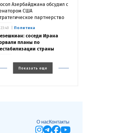
осол Азербайджана обсудил с
енатором США
тратегическое партнерство
Политика
23:40
езешкиан: соседи Ирана
орвали планы по
естабилизации страны
Показать еще
О нас
Контакты