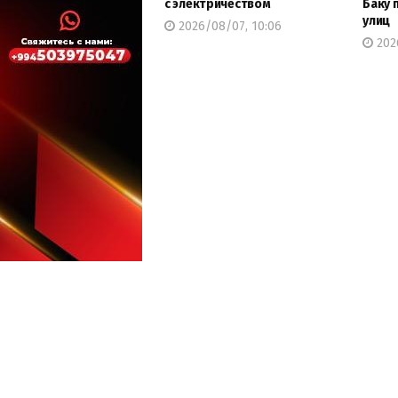
с электричеством
Баку 
улиц
2026/08/07, 10:06
2026