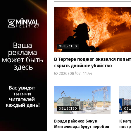
ОБЩЕСТВО
В Тертере поджог оказался попы
скрыть двойное убийство
2026/08/07, 11:44
ОБЩЕСТВО
ОБЩ
В ряде районов Баку и
К мет
Мингячевира будут перебои
постр