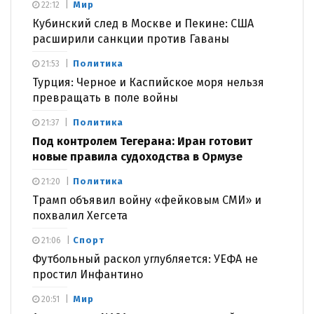
Мир
22:12
Кубинский след в Москве и Пекине: США
расширили санкции против Гаваны
Политика
21:53
Турция: Черное и Каспийское моря нельзя
превращать в поле войны
Политика
21:37
Под контролем Тегерана: Иран готовит
новые правила судоходства в Ормузе
Политика
21:20
Трамп объявил войну «фейковым СМИ» и
похвалил Хегсета
Спорт
21:06
Футбольный раскол углубляется: УЕФА не
простил Инфантино
Мир
20:51