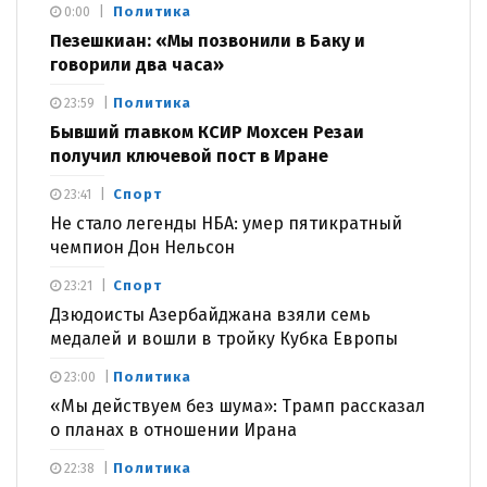
Политика
0:00
Пезешкиан: «Мы позвонили в Баку и
говорили два часа»
Политика
23:59
Бывший главком КСИР Мохсен Резаи
получил ключевой пост в Иране
Спорт
23:41
Не стало легенды НБА: умер пятикратный
чемпион Дон Нельсон
Спорт
23:21
Дзюдоисты Азербайджана взяли семь
медалей и вошли в тройку Кубка Европы
Политика
23:00
«Мы действуем без шума»: Трамп рассказал
о планах в отношении Ирана
Политика
22:38