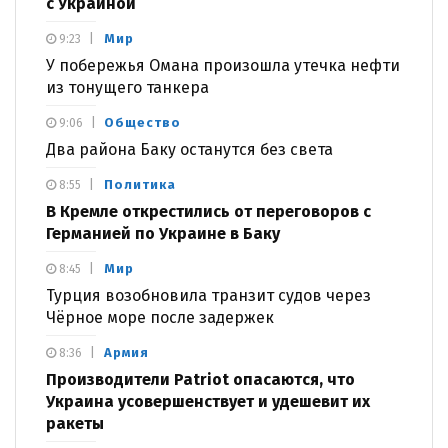
с Украиной
Мир
9:23
У побережья Омана произошла утечка нефти
из тонущего танкера
Общество
9:06
Два района Баку останутся без света
Политика
8:55
В Кремле открестились от переговоров с
Германией по Украине в Баку
Мир
8:45
Турция возобновила транзит судов через
Чёрное море после задержек
Армия
8:36
Производители Patriot опасаются, что
Украина усовершенствует и удешевит их
ракеты