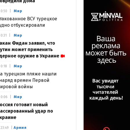
овредили дома
Мир
0:50
такованное ВСУ турецкое
удно отбуксировали
Мир
0:31
акан Фидан заявил, что
утин может применить
дерное оружие в Украине
Мир
0:18
а турецком пляже нашли
наряд времен Первой
ировой войны
Мир
0:06
оссия готовит новый
ассированный удар по
краине
Армия
23:49