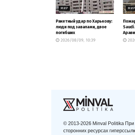
МИР
МИ
Ракетный удар по Харькову:
Пожар
люди под завалами, двое
Saudi
погибших
Арави
2026/08/09, 10:39
202
© 2013-2026 Minval Politika П
сторонних ресурсах гиперссылк