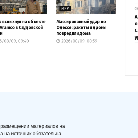
Р
МИР
А
 вспыхнул на объекте
Массированный удар по
о
 Aramco в Саудовской
Одессе: ракеты и дроны
С
и
повредили дома
у
6/08/09, 09:40
2026/08/09, 08:59
ри размещении материалов на
а на источник обязательна.