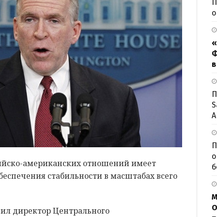
П
о
«
Ф
в
П
S
А
П
о
ийско-американских отношений имеет
б
беспечения стабильности в масштабах всего
М
О
явил директор Центрального