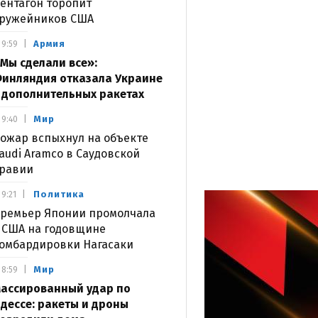
ентагон торопит
ружейников США
Армия
9:59
Мы сделали все»:
инляндия отказала Украине
 дополнительных ракетах
Мир
9:40
ожар вспыхнул на объекте
audi Aramco в Саудовской
равии
Политика
9:21
ремьер Японии промолчала
 США на годовщине
омбардировки Нагасаки
Мир
8:59
ассированный удар по
дессе: ракеты и дроны