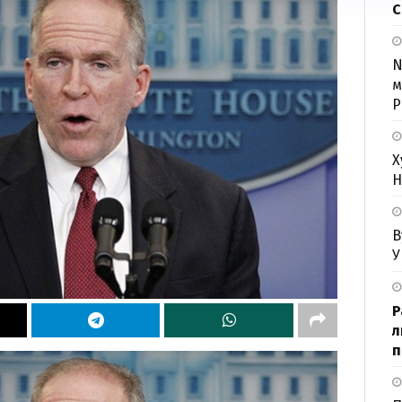
С
N
м
Р
Х
Н
В
У
Р
л
п