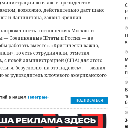
дминистрации во главе с президентом-
С
мпом, возможно, действительно даст шанс
P
ы и Вашингтона, заявил Бреннан.
п
 напряженность в отношениях Москвы и
П
мы — Соединенные Штаты и Россия — не
к
обы работать вместе». «Критически важно,
лали», то есть сотрудничали, отметил
М
ь, с новой администрацией (США) для этого
у
и; я, безусловно, на это надеюсь», — заявил
п
и-эс руководитель ключевого американского
В
т
тий в нашем
Телеграм-
ПОДПИСАТЬСЯ
б
З
у