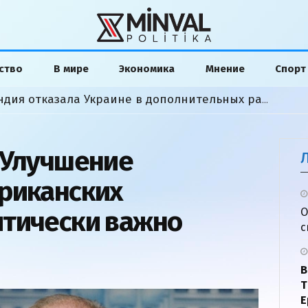
ство
В мире
Экономика
Мнение
Спорт
«Мы сделали все»: Финляндия отказала Украине в дополнительных ракетах
 Улучшение
риканских
итически важно
О
с
В
Т
Е