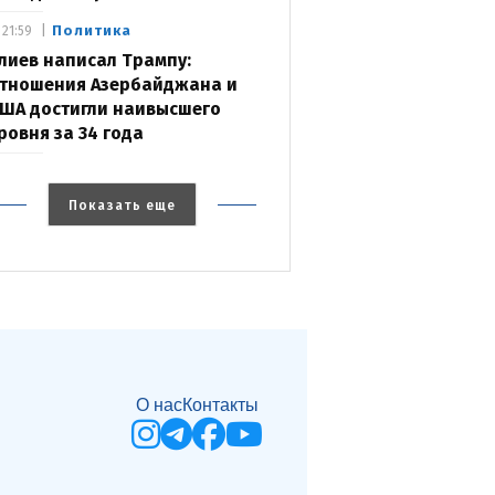
Политика
21:59
лиев написал Трампу:
тношения Азербайджана и
ША достигли наивысшего
ровня за 34 года
Показать еще
О нас
Контакты