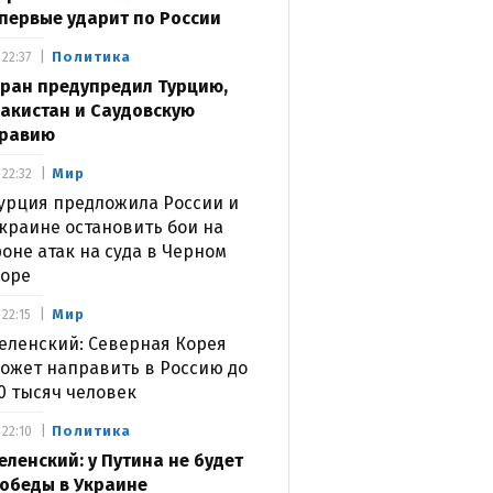
первые ударит по России
Политика
22:37
ран предупредил Турцию,
акистан и Саудовскую
равию
Мир
22:32
урция предложила России и
краине остановить бои на
оне атак на суда в Черном
оре
Мир
22:15
еленский: Северная Корея
ожет направить в Россию до
0 тысяч человек
Политика
22:10
еленский: у Путина не будет
обеды в Украине