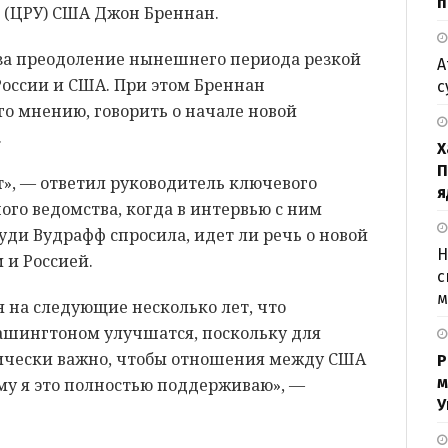
п
 (ЦРУ) США Джон Бреннан.
 за преодоление нынешнего периода резкой
А
оссии и США. При этом Бреннан
с
его мнению, говорить о начале новой
.
Х
П
ет», — ответил руководитель ключевого
я
го ведомства, когда в интервью с ним
ди Вудрафф спросила, идет ли речь о новой
Н
 и Россией.
с
м
дя на следующие несколько лет, что
ашингтоном улучшатся, поскольку для
ически важно, чтобы отношения между США
Р
м
му я это полностью поддерживаю», —
У