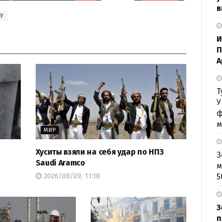
в
У
И
П
А
Т
У
ф
м
МИР
Хуситы взяли на себя удар по НПЗ
З
Saudi Aramco
м
2026/08/09, 11:18
5
З
п