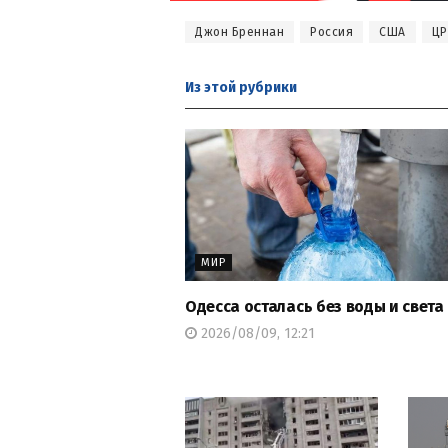
Джон Бреннан
Россия
США
ЦР
Из этой
рубрики
МИР
Одесса осталась без воды и света
2026/08/09, 12:21