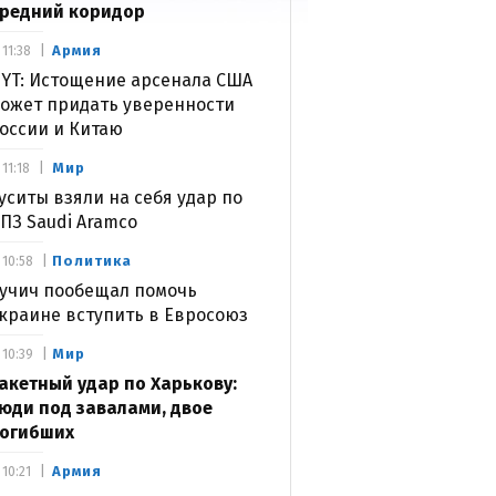
редний коридор
Армия
11:38
YT: Истощение арсенала США
ожет придать уверенности
оссии и Китаю
Мир
11:18
уситы взяли на себя удар по
ПЗ Saudi Aramco
Политика
10:58
учич пообещал помочь
краине вступить в Евросоюз
Мир
10:39
акетный удар по Харькову:
юди под завалами, двое
огибших
Армия
10:21