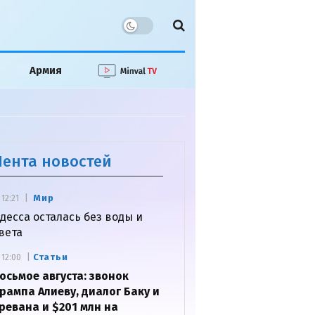
Армия
Лента новостей
Мир
12:21
десса осталась без воды и
вета
Статьи
12:00
осьмое августа: звонок
рампа Алиеву, диалог Баку и
ревана и $201 млн на