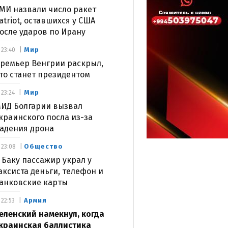
МИ назвали число ракет
atriot, оставшихся у США
осле ударов по Ирану
Мир
23:40
ремьер Венгрии раскрыл,
то станет президентом
Мир
23:24
ИД Болгарии вызвал
краинского посла из-за
адения дрона
Общество
23:08
 Баку пассажир украл у
аксиста деньги, телефон и
анковские карты
Армия
22:53
еленский намекнул, когда
краинская баллистика