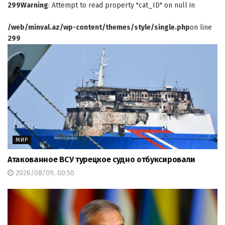
299
Warning
: Attempt to read property "cat_ID" on null in
/web/minval.az/wp-content/themes/style/single.php
on line
299
МИР
Атакованное ВСУ турецкое судно отбуксировали
2026/08/09, 00:50