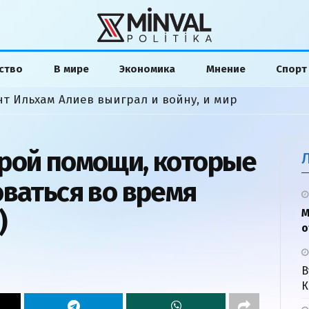
ство
В мире
Экономика
Мнение
Спорт
нт Ильхам Алиев выиграл и войну, и мир
рой помощи, которые
оваться во время
)
М
о
В
К