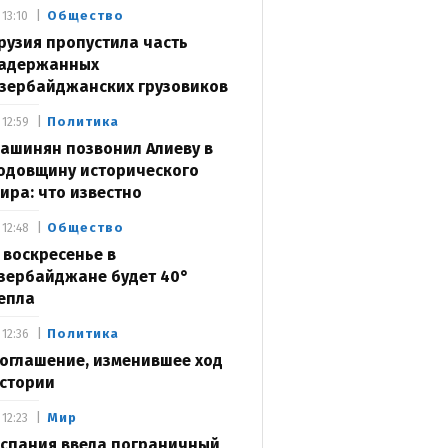
Общество
13:10
рузия пропустила часть
адержанных
зербайджанских грузовиков
Политика
12:59
ашинян позвонил Алиеву в
одовщину исторического
ира: что известно
Общество
12:48
 воскресенье в
зербайджане будет 40°
епла
Политика
12:36
оглашение, изменившее ход
стории
Мир
12:23
спания ввела пограничный