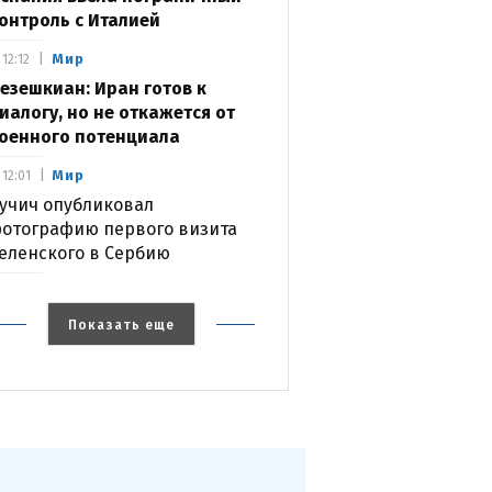
онтроль с Италией
Мир
12:12
езешкиан: Иран готов к
иалогу, но не откажется от
оенного потенциала
Мир
12:01
учич опубликовал
отографию первого визита
еленского в Сербию
Показать еще