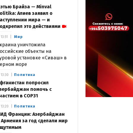
этью Брайза — Minval
olitika: Алиев заявил о
аступлении мира — и
одкрепил это действиями
Мир
13:51
краина уничтожила
оссийские объекты на
уровой установке «Сиваш» в
ерном море
Политика
13:30
фганистан попросил
зербайджан помочь с
частием в COP31
Политика
13:20
ИД Франции: Азербайджан
 Армения за год сделали мир
щутимым