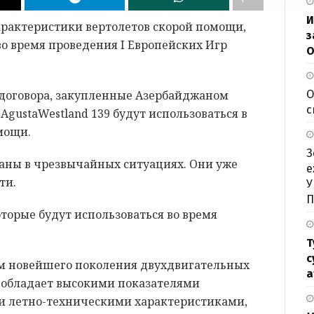
И
арактеристики вертолетов скорой помощи,
з
во время проведения I Европейских Игр
О
е договора, закупленные Азербайджаном
О
с
AgustaWestland 139 будут использоваться в
мощи.
З
ваны в чрезвычайных ситуациях. Они уже
е
ти.
У
П
Т
с
м новейшего поколения двухдвигательных
а
н обладает высокими показателями
и летно-техническими характеристиками,