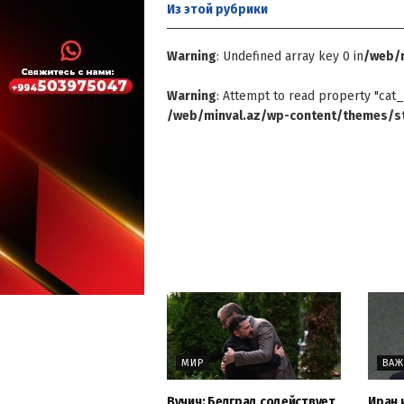
Из этой
рубрики
Warning
: Undefined array key 0 in
/web/m
Warning
: Attempt to read property "cat_
/web/minval.az/wp-content/themes/st
МИР
ВА
Вучич: Белград содействует
Иран 