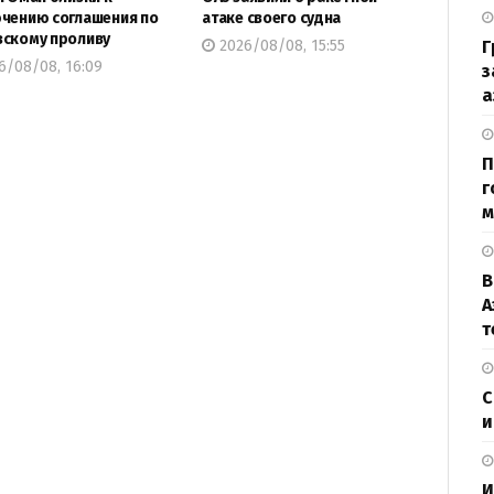
чению соглашения по
атаке своего судна
скому проливу
2026/08/08, 15:55
Г
6/08/08, 16:09
з
а
П
г
м
В
А
т
С
и
И