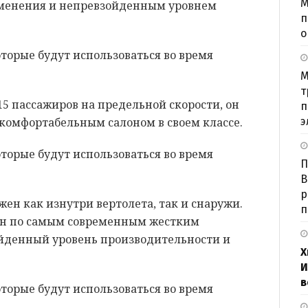
М
менения и непревзойденным уровнем
п
о
М
т
15 пассажиров на предельной скорости, он
п
комфортабельным салоном в своем классе.
э
П
В
р
жен как изнутри вертолета, так и снаружи.
п
ан по самым современным жестким
йденный уровень производительности и
Х
И
в