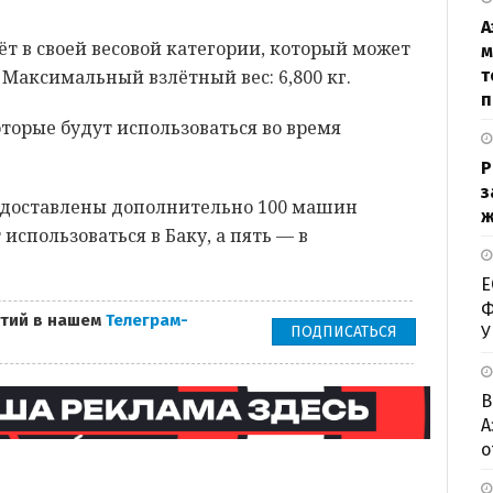
А
т в своей весовой категории, который может
м
. Максимальный взлётный вес: 6,800 кг.
т
п
Р
з
и доставлены дополнительно 100 машин
ж
 использоваться в Баку, а пять — в
Е
Ф
тий в нашем
Телеграм-
ПОДПИСАТЬСЯ
У
В
А
о