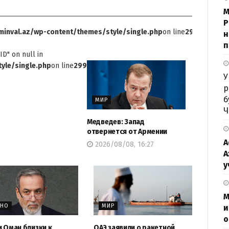
М
P
inval.az/wp-content/themes/style/single.php
on line
299
н
п
ID" on null in
yle/single.php
on line
299
У
р
б
МИР
Ч
Медведев: Запад
отвернется от Армении
А
2026/08/08, 16:27
А
у
М
ЖНО
МИР
и
о
и Оман близки к
ОАЭ заявили о ракетной