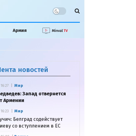
Армия
Лента новостей
Мир
16:27
едведев: Запад отвернется
т Армении
Мир
16:23
учич: Белград содействует
иеву со вступлением в ЕС