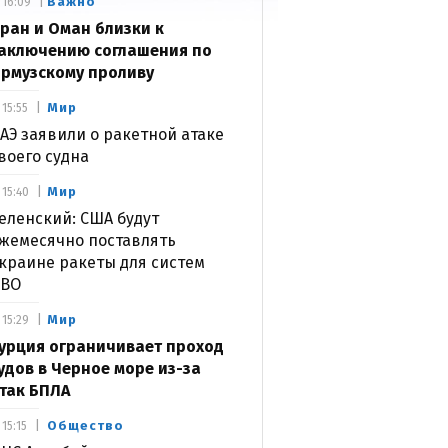
Важно
16:09
ран и Оман близки к
аключению соглашения по
рмузскому проливу
Мир
15:55
АЭ заявили о ракетной атаке
воего судна
Мир
15:40
еленский: США будут
жемесячно поставлять
краине ракеты для систем
ВО
Мир
15:29
урция ограничивает проход
удов в Черное море из-за
так БПЛА
Общество
15:15