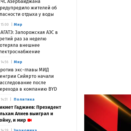
ЧС Азербайджана
редупредило жителей об
пасности отдыха у воды
Мир
15:00
АГАТЭ: Запорожская АЭС в
ретий раз за неделю
отеряла внешнее
лектроснабжение
Мир
14:56
ротив экс-главы МИД
енгрии Сийярто начали
асследование после
ерехода в компанию BYD
Политика
14:51
икмет Гаджиев: Президент
льхам Алиев выиграл и
ойну, и мир
Экономика
14:39