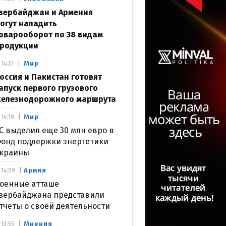
зербайджан и Армения
огут наладить
оварооборот по 38 видам
родукции
Мир
14:31
оссия и Пакистан готовят
апуск первого грузового
елезнодорожного маршрута
Мир
14:19
С выделил еще 30 млн евро в
онд поддержки энергетики
краины
Армия
14:09
оенные атташе
зербайджана представили
тчеты о своей деятельности
Мнения
13:55