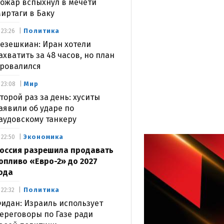
ожар вспыхнул в мечети
иртаги в Баку
Политика
23:26
езешкиан: Иран хотели
ахватить за 48 часов, но план
ровалился
Мир
23:08
торой раз за день: хуситы
аявили об ударе по
аудовскому танкеру
Экономика
22:50
оссия разрешила продавать
опливо «Евро-2» до 2027
ода
Политика
22:32
идан: Израиль использует
ереговоры по Газе ради