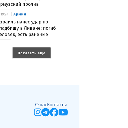
рмузский пролив
Армия
19:24
зраиль нанес удар по
ладбищу в Ливане: погиб
еловек, есть раненые
Показать еще
О нас
Контакты