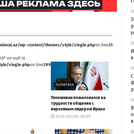
с
З
р
у
inval.az/wp-content/themes/style/single.php
on line
299
И
в
ID" on null in
yle/single.php
on line
299
С
Ф
ПОЛИТИКА
р
Пезешкиан пожаловался на
трудности общения с
В
верховным лидером Ирана
о
2026/08/06, 00:59
в