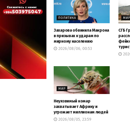
ПОЛИТИКА
МИ
Захарова обвинила Макрона
СГБ Г
в призывах к ударам по
рассл
мирному населению
фейко
турис
2026/08/06, 00:53
202
МИР
Неуязвимый комар
захватывает Африку и
угрожает миллионам людей
2026/08/05, 23:59