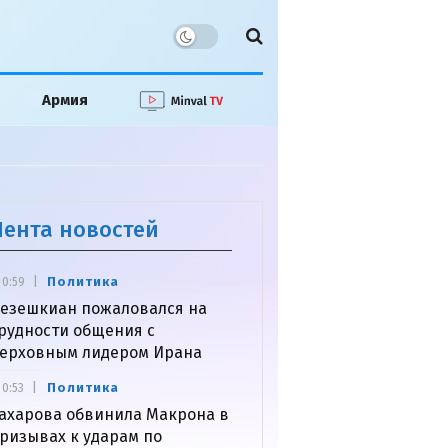
Армия
Лента новостей
Политика
0:59
езешкиан пожаловался на
рудности общения с
ерховным лидером Ирана
Политика
0:53
ахарова обвинила Макрона в
ризывах к ударам по