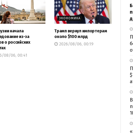
Б
п
д
Р
ЭКОНОМИКА
рузии начала
Трамп вернул импортерам
едование из-за
около $100 млрд
П
в о российских
б
2026/08/06, 00:19
тах
о
6/08/06, 00:41
П
$
а
В
п
1
«