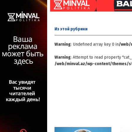
Из этой
рубрики
Warning
: Undefined array key 0 in
/web/m
Warning
: Attempt to read property "cat_
/web/minval.az/wp-content/themes/st