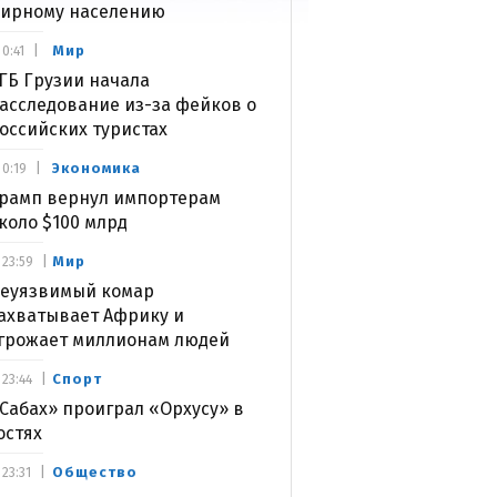
ирному населению
Мир
0:41
ГБ Грузии начала
асследование из-за фейков о
оссийских туристах
Экономика
0:19
рамп вернул импортерам
коло $100 млрд
Мир
23:59
еуязвимый комар
ахватывает Африку и
грожает миллионам людей
Спорт
23:44
Сабах» проиграл «Орхусу» в
остях
Общество
23:31