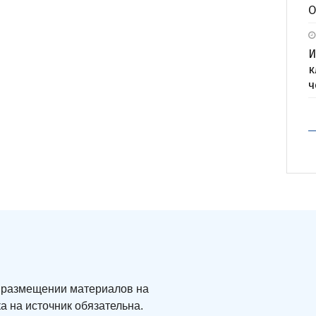
О
И
к
ч
ри размещении материалов на
а на источник обязательна.