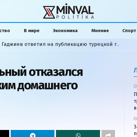
ство
В мире
Экономика
Мнение
Спорт
«Слова исказили»: Хикмет Гаджиев ответил на публикацию турецкой газеты
ьный отказался
жим домашнего
П
т
в
З
п