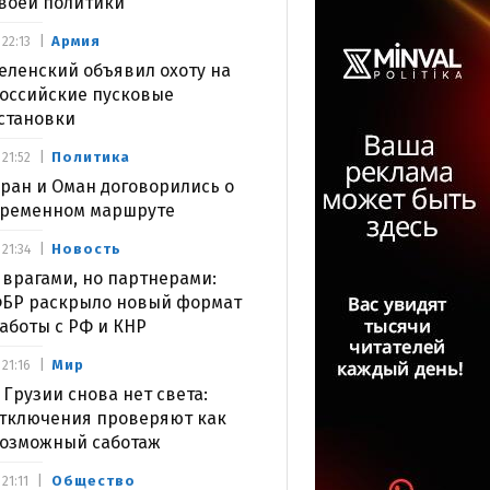
воей политики
Армия
22:13
еленский объявил охоту на
оссийские пусковые
становки
Политика
21:52
ран и Оман договорились о
ременном маршруте
Новость
21:34
 врагами, но партнерами:
БР раскрыло новый формат
аботы с РФ и КНР
Мир
21:16
 Грузии снова нет света:
тключения проверяют как
озможный саботаж
Общество
21:11