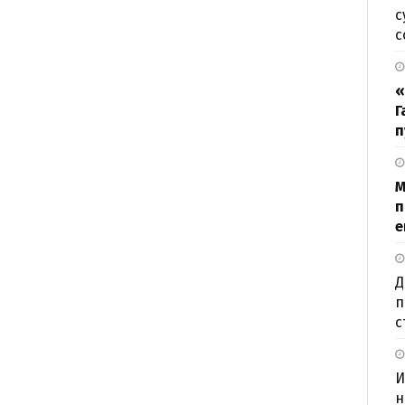
с
с
«
Г
п
М
п
е
Д
п
с
И
н