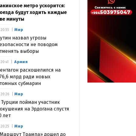
акинское метро ускорится:
оезда будут ходить каждые
ве минуты
Мир
20:55
утин назвал угрозы
езопасности не поводом
тменять выборы
Армия
20:41
ентагон раскошелился на
76,6 млрд ради новых
томных субмарин
Мир
20:26
 Турции пойман участник
окушения на Эрдогана спустя
0 лет
Мир
20:25
Маршрут Трампа» дошел до