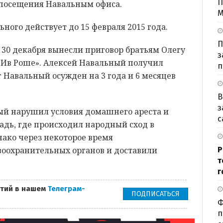
П
е посещения Навальным офиса.
М
ного действует до 15 февраля 2015 года.
П
 30 декабря вынесли приговор братьям Олегу
з
«Ив Роше». Алексей Навальный получил
п
ег Навальный осужден на 3 года и 6 месяцев
В
з
ный нарушил условия домашнего ареста и
с
дь, где происходил народный сход в
ако через некоторое время
воохранительных органов и доставили
Р
т
г
тий в нашем
Телеграм-
ПОДПИСАТЬСЯ
Ф
п