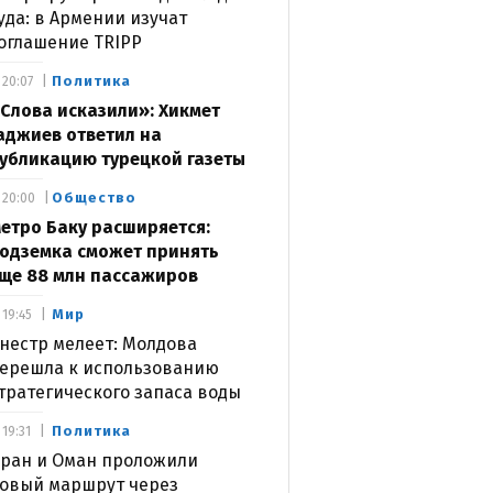
уда: в Армении изучат
оглашение TRIPP
Политика
20:07
Слова исказили»: Хикмет
аджиев ответил на
убликацию турецкой газеты
Общество
20:00
етро Баку расширяется:
одземка сможет принять
ще 88 млн пассажиров
Мир
19:45
нестр мелеет: Молдова
ерешла к использованию
тратегического запаса воды
Политика
19:31
ран и Оман проложили
овый маршрут через