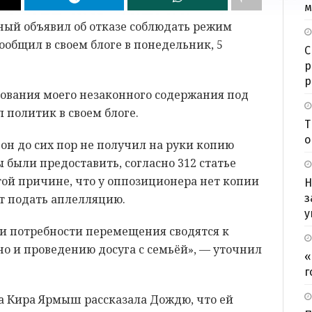
м
ый объявил об отказе соблюдать режим
сообщил в своем
блоге
в понедельник, 5
С
р
р
бования моего незаконного содержания под
 политик в своем блоге.
Т
о
он до сих пор не получил на руки копию
 были предоставить, согласно 312 статье
 той причине, что у оппозиционера нет копии
Н
ет подать аплелляцию.
з
у
ои потребности перемещения сводятся к
но и проведению досуга с семьёй», — уточнил
«
г
а Кира Ярмыш рассказала Дождю, что ей