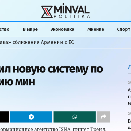
ство
В мире
Экономика
Мнение
Спорт
ика» сближения Армении с ЕС
ил новую систему по
ию мин
А
п
м
В
х
формационное агентство ISNA, пишет Тренд.