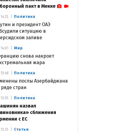
боронный пакт в Мекке
Политика
14:25
утин и президент ОАЭ
бсудили ситуацию в
ерсидском заливе
Мир
14:01
ранцию снова накроет
кстремальная жара
Политика
13:48
менены послы Азербайджана
 ряде стран
Политика
13:35
ашинян назвал
виновника» сближения
рмении с ЕС
Статьи
13:25