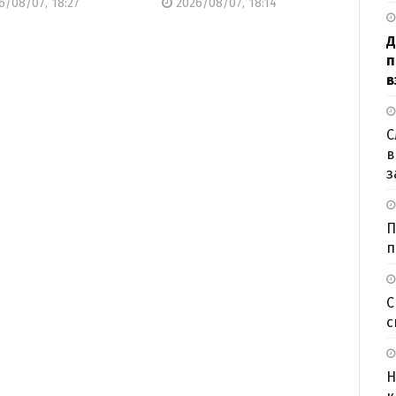
/08/07, 18:27
2026/08/07, 18:14
Д
п
в
С
в
з
П
п
С
с
Н