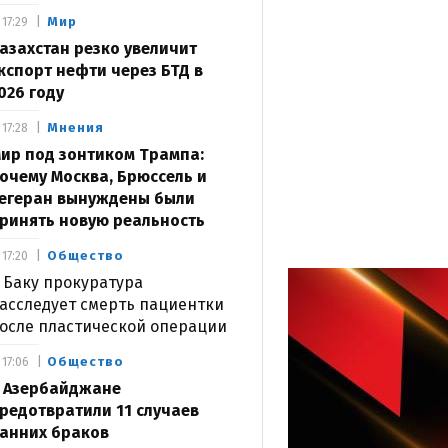
Мир
17:29
азахстан резко увеличит
кспорт нефти через БТД в
026 году
Мнения
17:28
ир под зонтиком Трампа:
очему Москва, Брюссель и
егеран вынуждены были
ринять новую реальность
Общество
17:20
 Баку прокуратура
асследует смерть пациентки
осле пластической операции
Общество
17:06
 Азербайджане
редотвратили 11 случаев
анних браков