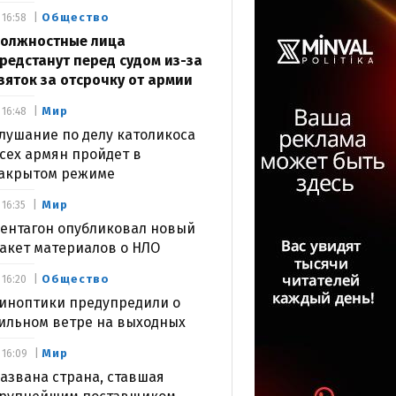
Общество
16:58
олжностные лица
редстанут перед судом из-за
зяток за отсрочку от армии
Мир
16:48
лушание по делу католикоса
сех армян пройдет в
акрытом режиме
Мир
16:35
ентагон опубликовал новый
акет материалов о НЛО
Общество
16:20
иноптики предупредили о
ильном ветре на выходных
Мир
16:09
азвана страна, ставшая