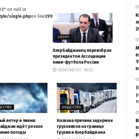
ID" on null in
К
yle/single.php
on line
299
э
2
СПОРТ
М
Азербайджанец переизбран
п
президентом Ассоциации
Т
мини-футбола России
п
2026/08/07, 18:52
В
р
п
ЕСТВО
ОБЩЕСТВО
В
ый ветер и ливни:
Названа причина задержек
айджан ждёт резкое
грузовиков на границе
п
ение погоды
Грузии и Азербайджана
р