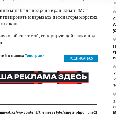
и
анию мин был внедрена иранскими ВМС в
активировать и взрывать детонаторы морских
С
ных волн.
А
у
звуковой системой, генерирующей звуки под
н.
Н
г
тий в нашем
Телеграм-
и
ПОДПИСАТЬСЯ
Ю
Р
т
З
о
М
inval.az/wp-content/themes/style/single.php
on line
299