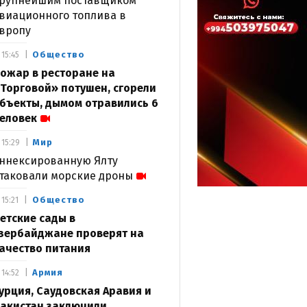
рупнейшим поставщиком
виационного топлива в
вропу
Общество
15:45
ожар в ресторане на
Торговой» потушен, сгорели
бъекты, дымом отравились 6
еловек
Мир
15:29
ннексированную Ялту
таковали морские дроны
Общество
15:21
етские сады в
зербайджане проверят на
ачество питания
Армия
14:52
урция, Саудовская Аравия и
акистан заключили