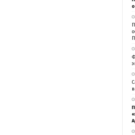
о
П
о
П
Ф
э
С
в
П
«
А