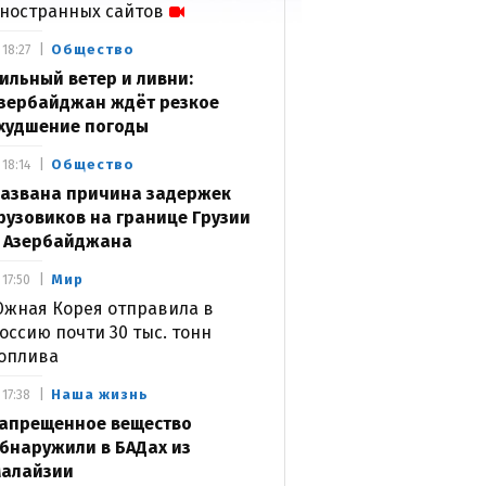
ностранных сайтов
Общество
18:27
ильный ветер и ливни:
зербайджан ждёт резкое
худшение погоды
Общество
18:14
азвана причина задержек
рузовиков на границе Грузии
 Азербайджана
Мир
17:50
жная Корея отправила в
оссию почти 30 тыс. тонн
оплива
Наша жизнь
17:38
апрещенное вещество
бнаружили в БАДах из
алайзии