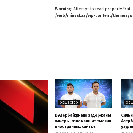
Warning
: Attempt to read property "cat_
/web/minval.az/wp-content/themes/st
ОБЩЕСТВО
ОБЩ
В Азербайджане задержаны
Сильн
хакеры, взломавшие тысячи
Азерб
иностранных сайтов
ухудш