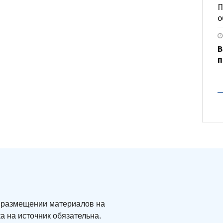
П
о
В
п
ри размещении материалов на
а на источник обязательна.