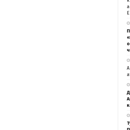
к
а
Е
П
«
о
ч
А
а
Д
А
к
Т
П